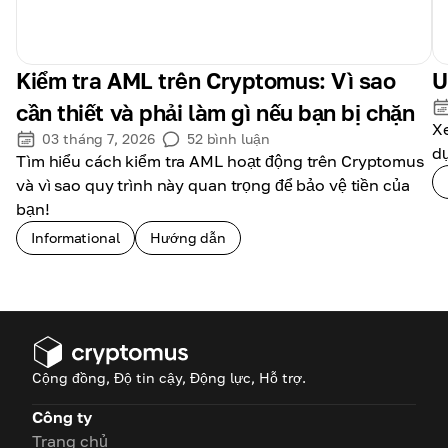
Kiểm tra AML trên Cryptomus: Vì sao
U
cần thiết và phải làm gì nếu bạn bị chặn
X
03 tháng 7, 2026
52
bình luận
d
Tìm hiểu cách kiểm tra AML hoạt động trên Cryptomus
và vì sao quy trình này quan trọng để bảo vệ tiền của
bạn!
Informational
Hướng dẫn
Cộng đồng, Độ tin cậy, Động lực, Hỗ trợ.
Công ty
Trang chủ