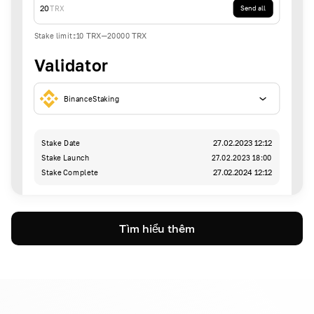
20
TRX
Send all
Stake limit
:
10
TRX
-
20000
TRX
Validator
BinanceStaking
Stake Date
27.02.2023 12:12
Stake Launch
27.02.2023 18:00
Stake Complete
27.02.2024 12:12
Tìm hiểu thêm