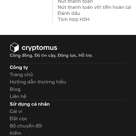
Nút thanh toán
Nút thanh toán với tiền hoàn lại
Đánh dấu
Tích hợp H2H
Cộng đồng, Độ tin cậy, Động lực, Hỗ trợ.
Công ty
Trang chủ
Hướng dẫn thương hiệu
Blog
Liên hệ
Sử dụng cá nhân
Cái ví
Đặt cọc
Bộ chuyển đổi
Kiếm