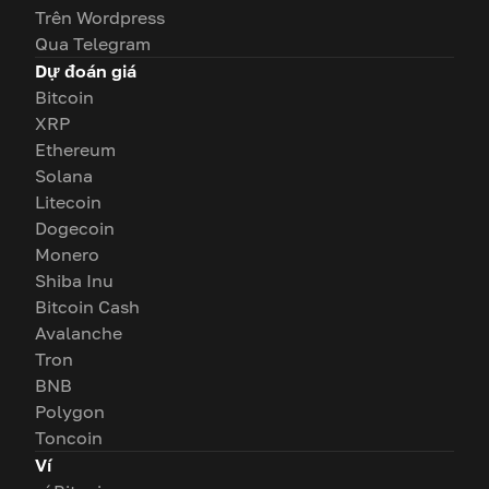
Trên Wordpress
Qua Telegram
Dự đoán giá
Bitcoin
XRP
Ethereum
Solana
Litecoin
Dogecoin
Monero
Shiba Inu
Bitcoin Cash
Avalanche
Tron
BNB
Polygon
Toncoin
Ví