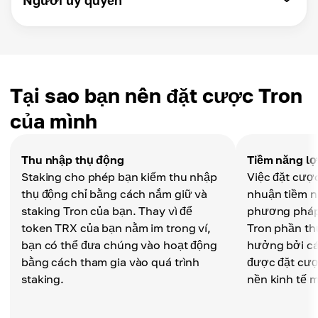
Người ủy quyền
Tại sao bạn nên đặt cược Tron
của mình
Thu nhập thụ động
Tiềm năng lợ
Staking cho phép bạn kiếm thu nhập
Việc đặt cượ
thụ động chỉ bằng cách nắm giữ và
nhuận tiềm n
staking Tron của bạn. Thay vì để
phương pháp 
token TRX của bạn nằm im trong ví,
Tron phần th
bạn có thể đưa chúng vào hoạt động
hưởng bởi cá
bằng cách tham gia vào quá trình
được đặt cượ
staking.
nền kinh tế 