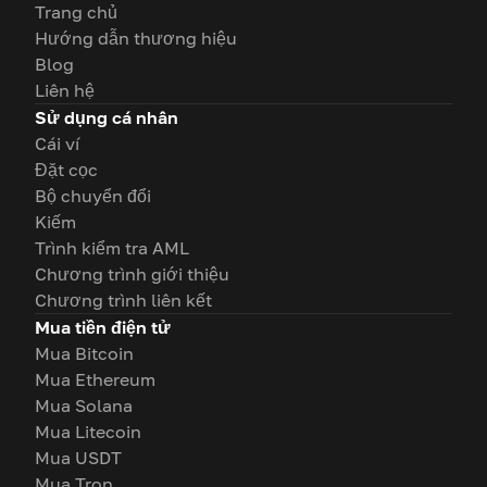
Trang chủ
Hướng dẫn thương hiệu
Blog
Liên hệ
Sử dụng cá nhân
Cái ví
Đặt cọc
Bộ chuyển đổi
Kiếm
Trình kiểm tra AML
Chương trình giới thiệu
Chương trình liên kết
Mua tiền điện tử
Mua Bitcoin
Mua Ethereum
Mua Solana
Mua Litecoin
Mua USDT
Mua Tron