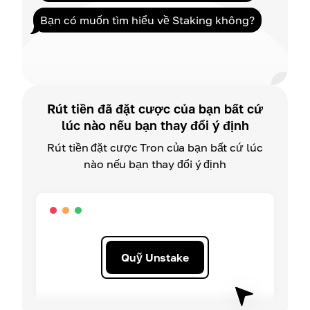
Bạn có muốn tìm hiểu về Staking không?
Rút tiền đã đặt cược của bạn bất cứ
lúc nào nếu bạn thay đổi ý định
Rút tiền đặt cược Tron của bạn bất cứ lúc
nào nếu bạn thay đổi ý định
Quỹ Unstake