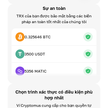
Sự an toàn
TRX của bạn được bảo mật bằng các biện
pháp an toàn tốt nhất của chúng tôi
0.325646 BTC
3500 USDT
5356 MATIC
Chọn trình xác thực có điều kiện phù
hợp nhất
Ví Cryptomus cung cấp cho bạn quyền tự