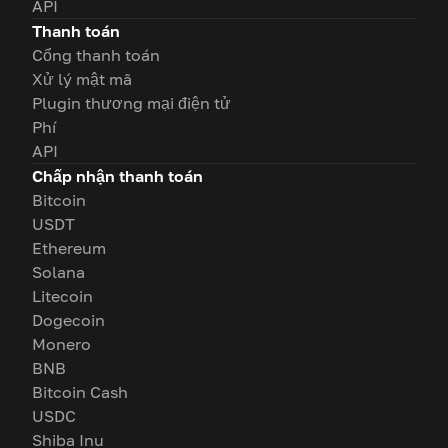
API
Thanh toán
Cổng thanh toán
Xử lý mật mã
Plugin thương mại điện tử
Phí
API
Chấp nhận thanh toán
Bitcoin
USDT
Ethereum
Solana
Litecoin
Dogecoin
Monero
BNB
Bitcoin Cash
USDC
Shiba Inu