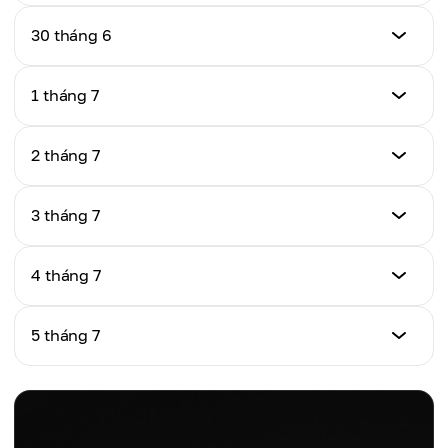
Giá
30 tháng 6
$59,884
Giá
1 tháng 7
Thay đổi hàng ngày
$60,150
-0.35%
Giá
2 tháng 7
Thay đổi hàng ngày
$60,500
+0.44%
Giá
3 tháng 7
Thay đổi hàng ngày
$60,900
+0.58%
Giá
4 tháng 7
Thay đổi hàng ngày
$61,300
+0.71%
Giá
5 tháng 7
Thay đổi hàng ngày
$61,700
+0.66%
Giá
Thay đổi hàng ngày
$62,100
+0.65%