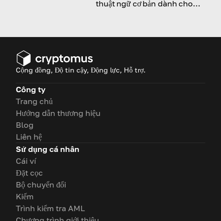
thuật ngữ cơ bản dành cho
người mới, bao gồm những khái
niệm quan trọng trong thế giới
cryptocurrency.
Cộng đồng, Độ tin cậy, Động lực, Hỗ trợ.
Công ty
Trang chủ
Hướng dẫn thương hiệu
Blog
Liên hệ
Sử dụng cá nhân
Cái ví
Đặt cọc
Bộ chuyển đổi
Kiếm
Trình kiểm tra AML
Chương trình giới thiệu