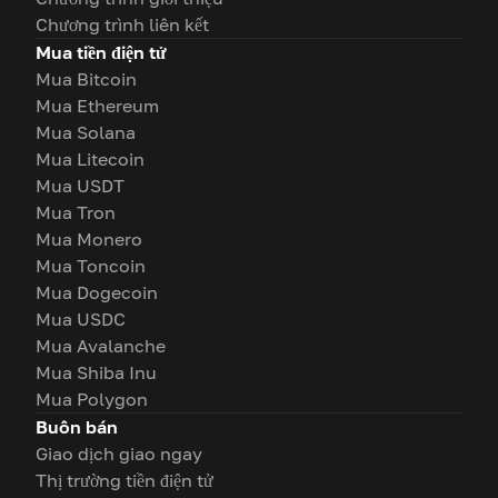
Chương trình liên kết
Mua tiền điện tử
Mua Bitcoin
Mua Ethereum
Mua Solana
Mua Litecoin
Mua USDT
Mua Tron
Mua Monero
Mua Toncoin
Mua Dogecoin
Mua USDC
Mua Avalanche
Mua Shiba Inu
Mua Polygon
Buôn bán
Giao dịch giao ngay
Thị trường tiền điện tử