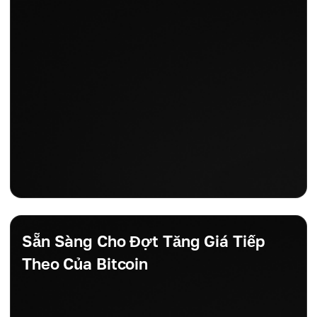
Thay đổi hàng ngày
+0.67%
Sẵn Sàng Cho Đợt Tăng Giá Tiếp
Theo Của Bitcoin