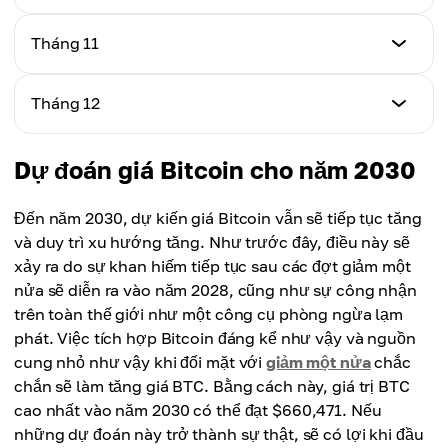
Giá trung bình
$118,500
$97,800
Giá tối thiểu
Tháng 11
Giá tối đa
$110,527
Giá trung bình
$121,000
$100,200
Giá tối thiểu
Tháng 12
Giá tối đa
$117,242
Giá trung bình
$123,500
$112,500
Giá tối thiểu
Dự đoán giá Bitcoin cho năm 2030
Giá tối đa
$123,957
Giá trung bình
$126,000
$114,800
Đến năm 2030, dự kiến giá Bitcoin vẫn sẽ tiếp tục tăng
Giá tối đa
và duy trì xu hướng tăng. Như trước đây, điều này sẽ
Giá trung bình
$128,500
xảy ra do sự khan hiếm tiếp tục sau các đợt giảm một
$125,200
nửa sẽ diễn ra vào năm 2028, cũng như sự công nhận
Giá trung bình
trên toàn thế giới như một công cụ phòng ngừa lạm
$127,600
phát. Việc tích hợp Bitcoin đáng kể như vậy và nguồn
cung nhỏ như vậy khi đối mặt với
giảm một nửa
chắc
chắn sẽ làm tăng giá BTC. Bằng cách này, giá trị BTC
cao nhất vào năm 2030 có thể đạt $660,471. Nếu
những dự đoán này trở thành sự thật, sẽ có lợi khi đầu