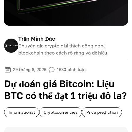
Trần Minh Đức
Chuyên gia crypto giải thích công nghệ
blockchain theo cách rõ ràng và dễ hiểu.
29 tháng 6, 2026
1680
bình luận
Dự đoán giá Bitcoin: Liệu
BTC có thể đạt 1 triệu đô la?
Informational
Cryptocurrencies
Price prediction