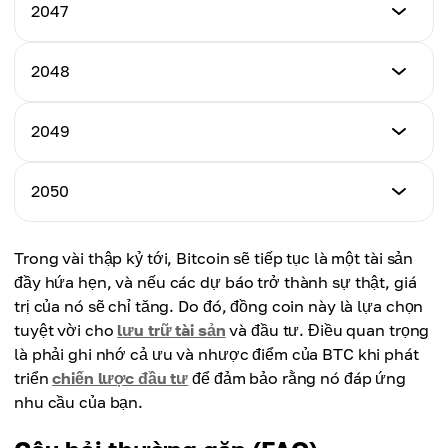
Giá tối thiểu
2047
Giá tối đa
$2,555,304
Giá trung bình
$2,780,455
$2,540,875
Giá tối thiểu
2048
Giá tối đa
$2,620,405
Giá trung bình
$2,863,805
$2,605,643
Giá tối thiểu
2049
Giá tối đa
$2,750,554
Giá trung bình
$2,935,909
$2,664,907
Giá tối thiểu
2050
Giá tối đa
$2,790,767
Giá trung bình
$2,998,003
$2,780,507
Giá tối thiểu
Trong vài thập kỷ tới, Bitcoin sẽ tiếp tục là một tài sản
Giá tối đa
$2,885,107
Giá trung bình
đầy hứa hẹn, và nếu các dự báo trở thành sự thật, giá
$3,080,605
$2,878,354
trị của nó sẽ chỉ tăng. Do đó, đồng coin này là lựa chọn
Giá tối đa
tuyệt vời cho
lưu trữ tài sản
và đầu tư. Điều quan trọng
Giá trung bình
$3,454,010
là phải ghi nhớ cả ưu và nhược điểm của BTC khi phát
$2,930,076
triển
chiến lược đầu tư
để đảm bảo rằng nó đáp ứng
Giá trung bình
nhu cầu của bạn.
$3,107,788