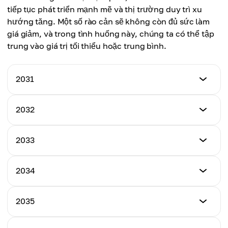
tiếp tục phát triển mạnh mẽ và thị trường duy trì xu
Giá trung bình
hướng tăng. Một số rào cản sẽ không còn đủ sức làm
$487,803
giá giảm, và trong tình huống này, chúng ta có thể tập
trung vào giá trị tối thiểu hoặc trung bình.
2031
Giá tối thiểu
2032
$458,431
Giá tối thiểu
2033
Giá tối đa
$630,567
$956,815
Giá tối thiểu
2034
Giá tối đa
$920,012
Giá trung bình
$1,369,032
$707,623
Giá tối thiểu
2035
Giá tối đa
$1,240,456
Giá trung bình
$1,978,499
$999,799