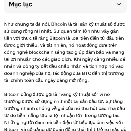
Mục lục
Như chúng ta đã nói,
Bitcoin
là tài sản kỹ thuật số được
sử dụng rộng rãi nhất. Sự quan tâm lớn như vậy gắn
liền với thực tế rằng Bitcoin là loại tiền điện tử đầu tiên
được giới thiệu, và tất nhiên, nó hoạt động dựa trên
công nghệ blockchain sáng tạo giúp đảm bảo và mang
lại lợi nhuận cho các giao dịch. Khi ngày càng nhiều cá
nhân và công ty bắt đầu chấp nhận và tích hợp nó vào
doanh nghiệp của họ, tác động của BTC đến thị trường
tài chính toàn cầu ngày càng mở rộng.
Bitcoin cũng được gọi là "vàng kỹ thuật số" vì nó
thường được sử dụng như một tài sản đầu tư. Sự tăng
trưởng nhanh chóng về giá của nó thu hút các nhà đầu
tư do tiềm năng tạo ra lợi nhuận lớn trong tương lai.
Những người đam mê tiền điện tử tiếp tục làm việc với
Bitcoin và cố gắng dự đoán động thái thị trường mặc dù