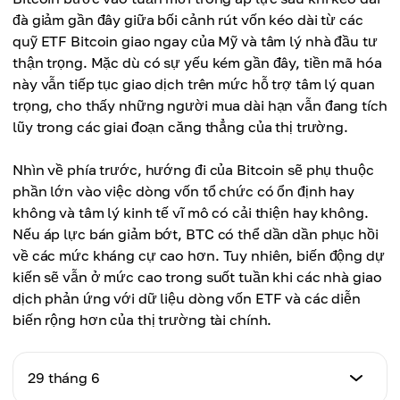
đà giảm gần đây giữa bối cảnh rút vốn kéo dài từ các
quỹ ETF Bitcoin giao ngay của Mỹ và tâm lý nhà đầu tư
thận trọng. Mặc dù có sự yếu kém gần đây, tiền mã hóa
này vẫn tiếp tục giao dịch trên mức hỗ trợ tâm lý quan
trọng, cho thấy những người mua dài hạn vẫn đang tích
lũy trong các giai đoạn căng thẳng của thị trường.
Nhìn về phía trước, hướng đi của Bitcoin sẽ phụ thuộc
phần lớn vào việc dòng vốn tổ chức có ổn định hay
không và tâm lý kinh tế vĩ mô có cải thiện hay không.
Nếu áp lực bán giảm bớt, BTC có thể dần dần phục hồi
về các mức kháng cự cao hơn. Tuy nhiên, biến động dự
kiến sẽ vẫn ở mức cao trong suốt tuần khi các nhà giao
dịch phản ứng với dữ liệu dòng vốn ETF và các diễn
biến rộng hơn của thị trường tài chính.
29 tháng 6