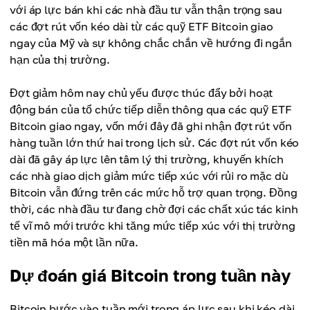
với áp lực bán khi các nhà đầu tư vẫn thận trọng sau
các đợt rút vốn kéo dài từ các quỹ ETF Bitcoin giao
ngay của Mỹ và sự không chắc chắn về hướng đi ngắn
hạn của thị trường.
Đợt giảm hôm nay chủ yếu được thúc đẩy bởi hoạt
động bán của tổ chức tiếp diễn thông qua các quỹ ETF
Bitcoin giao ngay, vốn mới đây đã ghi nhận đợt rút vốn
hàng tuần lớn thứ hai trong lịch sử. Các đợt rút vốn kéo
dài đã gây áp lực lên tâm lý thị trường, khuyến khích
các nhà giao dịch giảm mức tiếp xúc với rủi ro mặc dù
Bitcoin vẫn đứng trên các mức hỗ trợ quan trọng. Đồng
thời, các nhà đầu tư đang chờ đợi các chất xúc tác kinh
tế vĩ mô mới trước khi tăng mức tiếp xúc với thị trường
tiền mã hóa một lần nữa.
Dự đoán giá Bitcoin trong tuần này
Bitcoin bước vào tuần mới trong áp lực sau khi kéo dài