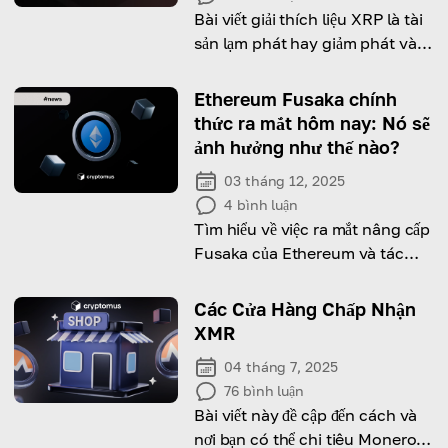
Bài viết giải thích liệu XRP là tài
sản lạm phát hay giảm phát và
cách nguồn cung tác động đến
giá của nó.
Ethereum Fusaka chính
thức ra mắt hôm nay: Nó sẽ
ảnh hưởng như thế nào?
03 tháng 12, 2025
4
bình luận
Tìm hiểu về việc ra mắt nâng cấp
Fusaka của Ethereum và tác
động của nó đối với tăng trưởng
dài hạn và việc áp dụng mạng
Các Cửa Hàng Chấp Nhận
lưới.
XMR
04 tháng 7, 2025
76
bình luận
Bài viết này đề cập đến cách và
nơi bạn có thể chi tiêu Monero,