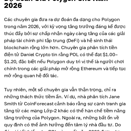
$0.0741
2026
+0.68%
Thay đổi Hàng Ngày
Các chuyên gia đưa ra dự đoán đa dạng cho Polygon
+0.54%
trong năm 2026, với kỳ vọng tăng trưởng đáng kể được
thúc đẩy bởi sự chấp nhận ngày càng tăng của các giải
pháp tài chính phi tập trung (DeFi) và hệ sinh thái
blockchain rộng lớn hơn. Chuyên gia phân tích tiền
điện tử Daniel Crypto tin rằng POL có thể đạt $1.00–
$1.20, đặc biệt nếu Polygon duy trì vị thế là người chơi
chính trong các giải pháp mở rộng Ethereum và tiếp tục
mở rộng quan hệ đối tác.
Tuy nhiên, một số chuyên gia vẫn thận trọng, chỉ ra
những thách thức tiềm ẩn. Ví dụ, nhà phân tích Jane
Smith từ CoinForecast cảnh báo rằng sự cạnh tranh gia
tăng từ các mạng Lớp-2 khác có thể hạn chế tiềm năng
tăng trưởng của Polygon. Ngoài ra, những bất ổn về
quy định có thể ảnh hưởng đến tâm lý nhà đầu tư. Do