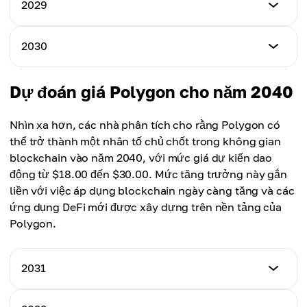
Giá Tối Thiểu
2029
Giá Tối Đa
$0.600
Giá Trung Bình
$0.835
$0.365
Giá Tối Thiểu
2030
Giá Tối Đa
$1.800
Giá Trung Bình
$1.800
$0.560
Giá Tối Thiểu
Dự đoán giá Polygon cho năm 2040
Giá Tối Đa
$3.000
Giá Trung Bình
$5.000
$1.200
Nhìn xa hơn, các nhà phân tích cho rằng Polygon có
Giá Tối Đa
thể trở thành một nhân tố chủ chốt trong không gian
Giá Trung Bình
$9.850
blockchain vào năm 2040, với mức giá dự kiến dao
$3.750
động từ $18.00 đến $30.00. Mức tăng trưởng này gắn
Giá Trung Bình
liền với việc áp dụng blockchain ngày càng tăng và các
$7.190
ứng dụng DeFi mới được xây dựng trên nền tảng của
Polygon.
2031
Giá tối thiểu