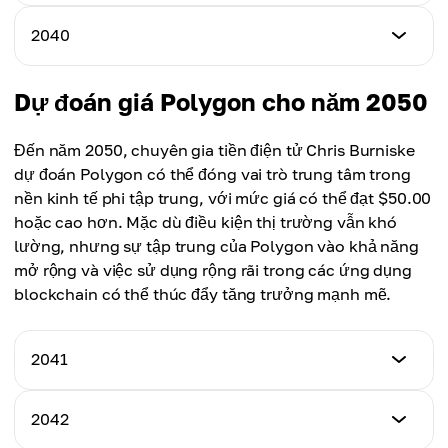
Giá trung bình
$22.00
$15.00
Giá tối thiểu
2040
Giá tối đa
$16.00
Giá trung bình
$25.00
$17.00
Giá tối thiểu
Dự đoán giá Polygon cho năm 2050
Giá tối đa
$18.00
Giá trung bình
$28.00
$19.00
Đến năm 2050, chuyên gia tiền điện tử Chris Burniske
Giá tối đa
dự đoán Polygon có thể đóng vai trò trung tâm trong
Giá trung bình
$30.00
nền kinh tế phi tập trung, với mức giá có thể đạt $50.00
$22.00
hoặc cao hơn. Mặc dù điều kiện thị trường vẫn khó
Giá trung bình
lường, nhưng sự tập trung của Polygon vào khả năng
$24.00
mở rộng và việc sử dụng rộng rãi trong các ứng dụng
blockchain có thể thúc đẩy tăng trưởng mạnh mẽ.
2041
Giá tối thiểu
2042
$20.00