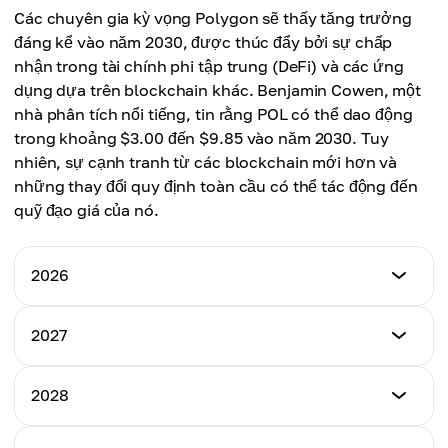
Giá Tối Đa
Các chuyên gia kỳ vọng Polygon sẽ thấy tăng trưởng
Giá Trung Bình
$0.560
đáng kể vào năm 2030, được thúc đẩy bởi sự chấp
$0.405
nhận trong tài chính phi tập trung (DeFi) và các ứng
Giá Trung Bình
dụng dựa trên blockchain khác. Benjamin Cowen, một
$0.430
nhà phân tích nổi tiếng, tin rằng POL có thể dao động
trong khoảng $3.00 đến $9.85 vào năm 2030. Tuy
nhiên, sự cạnh tranh từ các blockchain mới hơn và
những thay đổi quy định toàn cầu có thể tác động đến
quỹ đạo giá của nó.
2026
Giá Tối Thiểu
2027
$0.071
Giá Tối Thiểu
2028
Giá Tối Đa
$0.160
$0.560