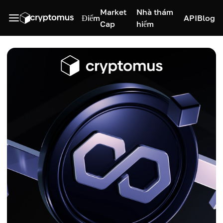
Market
Nhà thám
Điểm
API
Blog
Cap
hiểm