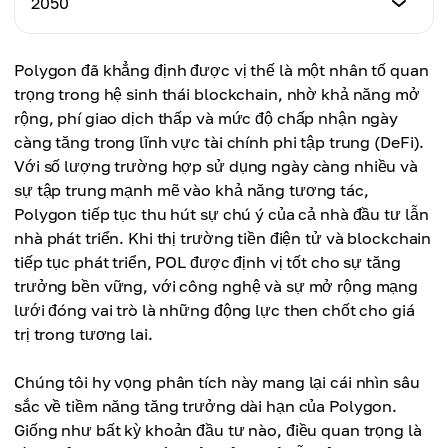
2050
Giá tối đa
$40.00
Giá trung bình
$55.00
$44.00
Giá tối thiểu
Polygon đã khẳng định được vị thế là một nhân tố quan
Giá tối đa
$45.00
Giá trung bình
trọng trong hệ sinh thái blockchain, nhờ khả năng mở
$58.00
$46.00
rộng, phí giao dịch thấp và mức độ chấp nhận ngày
Giá tối đa
càng tăng trong lĩnh vực tài chính phi tập trung (DeFi).
Giá trung bình
$60.00
Với số lượng trường hợp sử dụng ngày càng nhiều và
$49.00
sự tập trung mạnh mẽ vào khả năng tương tác,
Giá trung bình
Polygon tiếp tục thu hút sự chú ý của cả nhà đầu tư lẫn
$52.50
nhà phát triển. Khi thị trường tiền điện tử và blockchain
tiếp tục phát triển, POL được định vị tốt cho sự tăng
trưởng bền vững, với công nghệ và sự mở rộng mạng
lưới đóng vai trò là những động lực then chốt cho giá
trị trong tương lai.
Chúng tôi hy vọng phân tích này mang lại cái nhìn sâu
sắc về tiềm năng tăng trưởng dài hạn của Polygon.
Giống như bất kỳ khoản đầu tư nào, điều quan trọng là