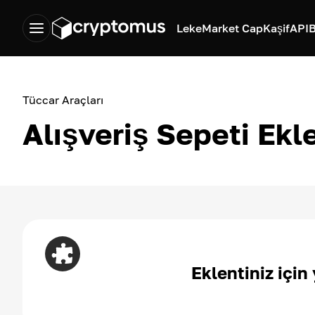
Leke
Market Cap
Kaşif
API
B
Tüccar Araçları
Alışveriş Sepeti Ekle
Eklentiniz için 