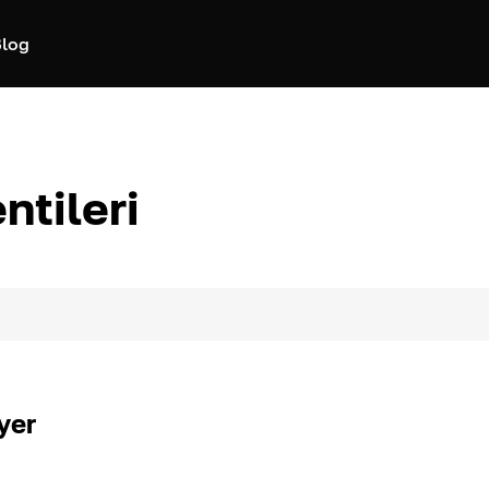
log
ntileri
yer