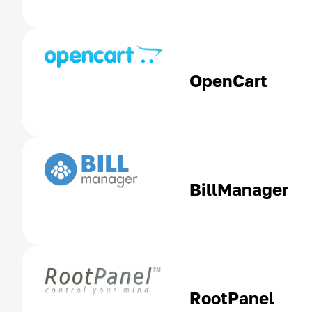
OpenCart
BillManager
RootPanel