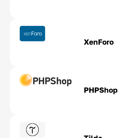
XenForo
PHPShop
Tilda