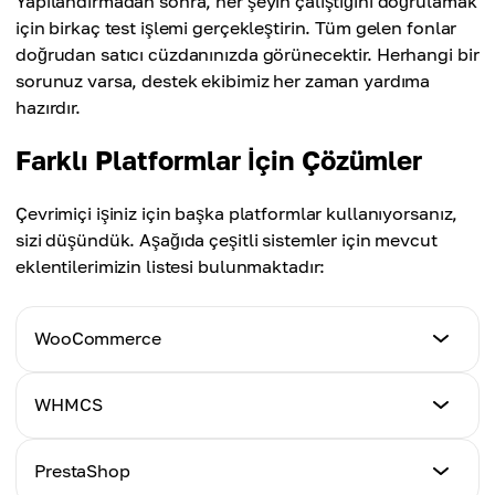
Yapılandırmadan sonra, her şeyin çalıştığını doğrulamak
için birkaç test işlemi gerçekleştirin. Tüm gelen fonlar
doğrudan satıcı cüzdanınızda görünecektir. Herhangi bir
sorunuz varsa, destek ekibimiz her zaman yardıma
hazırdır.
Farklı Platformlar İçin Çözümler
Çevrimiçi işiniz için başka platformlar kullanıyorsanız,
sizi düşündük. Aşağıda çeşitli sistemler için mevcut
eklentilerimizin listesi bulunmaktadır:
WooCommerce
Eğitim
WHMCS
Tıklayın
Eğitim
PrestaShop
Tıklayın