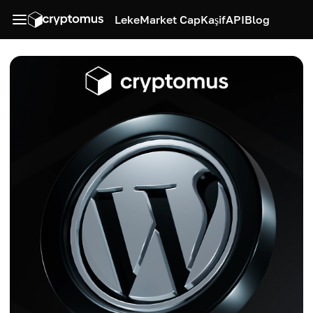
Leke
Market Cap
Kaşif
API
Blog