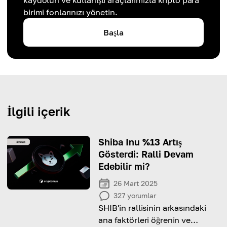
kaydolun ve kullanışlı araçlarımızla kripto para
birimi fonlarınızı yönetin.
Başla
İlgili içerik
Shiba Inu %13 Artış
Gösterdi: Ralli Devam
Edebilir mi?
26 Mart 2025
327
yorumlar
SHIB'in rallisinin arkasındaki
ana faktörleri öğrenin ve