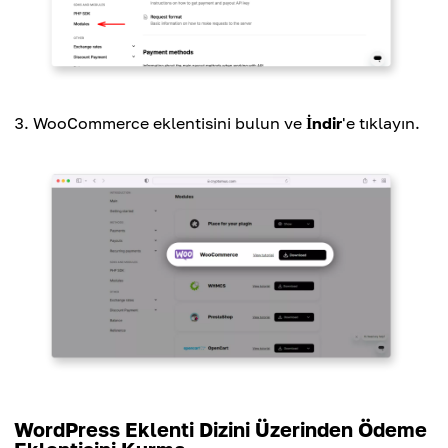
WooCommerce eklentisini bulun ve
İndir
'e tıklayın.
WordPress Eklenti Dizini Üzerinden Ödeme