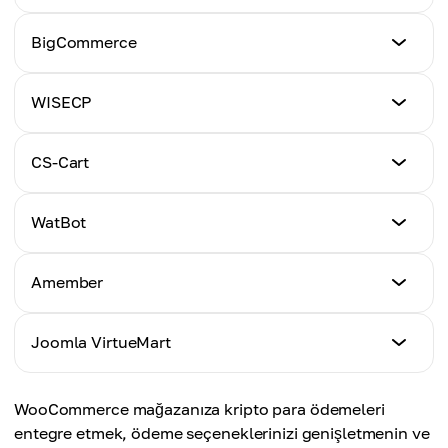
Eğitim
BigCommerce
Tıklayın
Eğitim
WISECP
Tıklayın
Eğitim
CS-Cart
Tıklayın
Eğitim
WatBot
Tıklayın
Eğitim
Amember
Tıklayın
Eğitim
Joomla VirtueMart
Tıklayın
Eğitim
WooCommerce mağazanıza kripto para ödemeleri
Tıklayın
entegre etmek, ödeme seçeneklerinizi genişletmenin ve