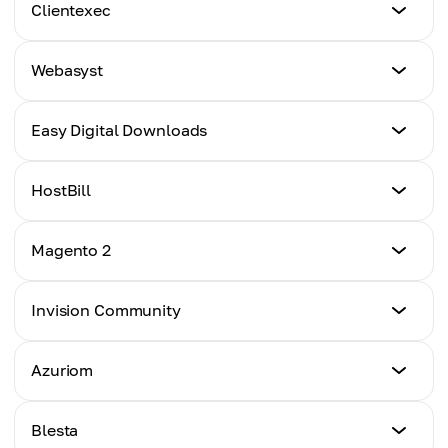
Eğitim
Clientexec
Tıklayın
Eğitim
Webasyst
Tıklayın
Eğitim
Easy Digital Downloads
Tıklayın
Eğitim
HostBill
Tıklayın
Eğitim
Magento 2
Tıklayın
Eğitim
Invision Community
Tıklayın
Eğitim
Azuriom
Tıklayın
Eğitim
Blesta
Tıklayın