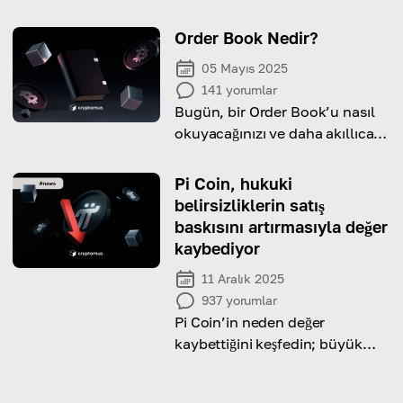
bunların gelecekteki seyri için
ne anlama geldiğini keşfedin.
Order Book Nedir?
05 Mayıs 2025
141
yorumlar
Bugün, bir Order Book’u nasıl
okuyacağınızı ve daha akıllıca
ticaret kararları almak için nasıl
kullanacağınızı keşfedeceksiniz.
Pi Coin, hukuki
belirsizliklerin satış
baskısını artırmasıyla değer
kaybediyor
11 Aralık 2025
937
yorumlar
Pi Coin’in neden değer
kaybettiğini keşfedin; büyük
yatırımcı hareketleri ve devam
eden davalar fiyatını etkiliyor.