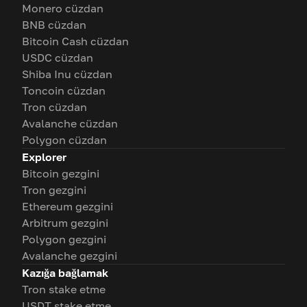
Monero cüzdan
BNB cüzdan
Bitcoin Cash cüzdan
USDC cüzdan
Shiba Inu cüzdan
Toncoin cüzdan
Tron cüzdan
Avalanche cüzdan
Polygon cüzdan
Explorer
Bitcoin gezgini
Tron gezgini
Ethereum gezgini
Arbitrum gezgini
Polygon gezgini
Avalanche gezgini
Kazığa bağlamak
Tron stake etme
USDT stake etme