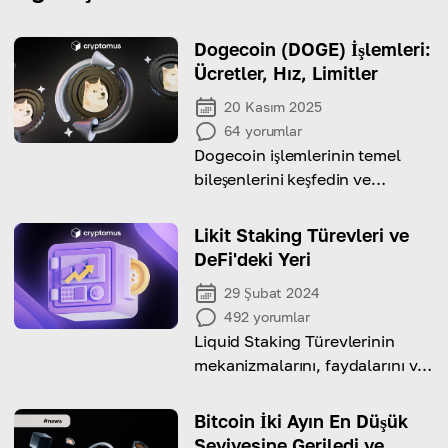
Dogecoin (DOGE) İşlemleri:
Ücretler, Hız, Limitler
20 Kasım 2025
64
yorumlar
Dogecoin işlemlerinin temel
bileşenlerini keşfedin ve
ödemelerinizi nasıl verimli ve
güvenli hale getireceğinizi
Likit Staking Türevleri ve
öğrenin!
DeFi'deki Yeri
29 Şubat 2024
492
yorumlar
Liquid Staking Türevlerinin
mekanizmalarını, faydalarını ve
daha geniş DeFi ortamı
üzerindeki potansiyel etkilerini
Bitcoin İki Ayın En Düşük
keşfedin
Seviyesine Geriledi ve