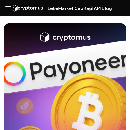
Leke
Market Cap
Kaşif
API
Blog