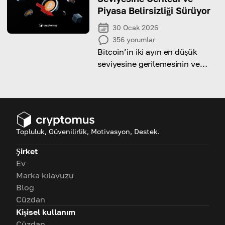
Piyasa Belirsizliği Sürüyor
30 Ocak 2026
356
yorumlar
Bitcoin’in iki ayın en düşük
seviyesine gerilemesinin ve
devam eden piyasa
volatilitesinin ardındaki başlıca
nedenleri ortaya çıkarın.
Topluluk, Güvenilirlik, Motivasyon, Destek.
Şirket
Ev
Marka kılavuzu
Blog
Cüzdan
Kişisel kullanım
Cüzdan