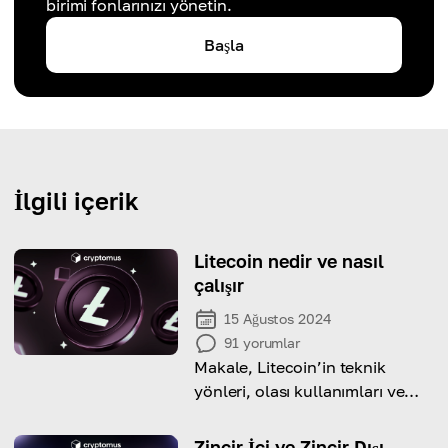
birimi fonlarınızı yönetin.
Başla
İlgili içerik
Litecoin nedir ve nasıl
çalışır
15 Ağustos 2024
91
yorumlar
Makale, Litecoin’in teknik
yönleri, olası kullanımları ve
yatırım potansiyeli hakkında
derinlemesine bir inceleme
Zincir İçi ve Zincir Dışı