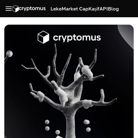
Leke
Market Cap
Kaşif
API
Blog