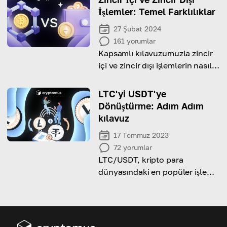
sunmaktadır.
İşlemler: Temel Farklılıklar
27 Şubat 2024
161
yorumlar
Kapsamlı kılavuzumuzla zincir
içi ve zincir dışı işlemlerin nasıl
gerçekleştiğini görün ve
bunların avantajlarını ve
LTC'yi USDT'ye
dezavantajlarını keşfedin
Dönüştürme: Adım Adım
kılavuz
17 Temmuz 2023
72
yorumlar
LTC/USDT, kripto para
dünyasındaki en popüler işlem
çiftlerinden biridir. Peki sizin için
işe yarayacak mı?