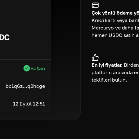
Çok yönlü ödeme yö
Kredi kartı veya ban
Mercuryo ve daha faz
hemen USDC satın al
DC
En iyi fiyatlar.
Birden
Başarı
platform arasında e
teklifleri bulun.
bc1q6z...q2hcge
12 Eylül 12:51