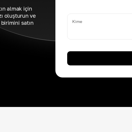
tın almak için
zı oluşturun ve
Kime
birimini satın