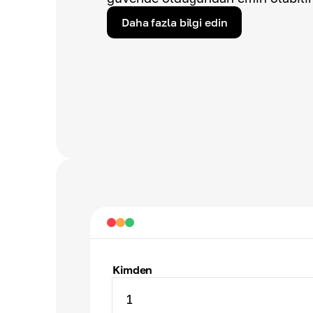
Daha fazla bilgi edin
Kimden
1