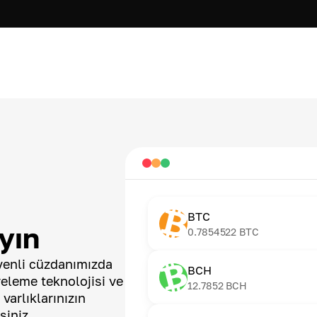
BTC
yın
0.7854522
BTC
üvenli cüzdanımızda
BCH
releme teknolojisi ve
12.7852
BCH
 varlıklarınızın
siniz.