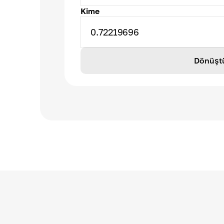
Kime
0.72219696
Dönüşt