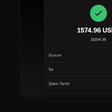
1574.96
US
$
1574.35
Durum
İle
İşlem Tarihi