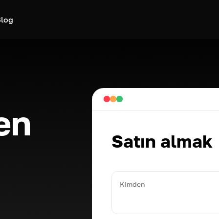
log
en
Satın almak
Kimden