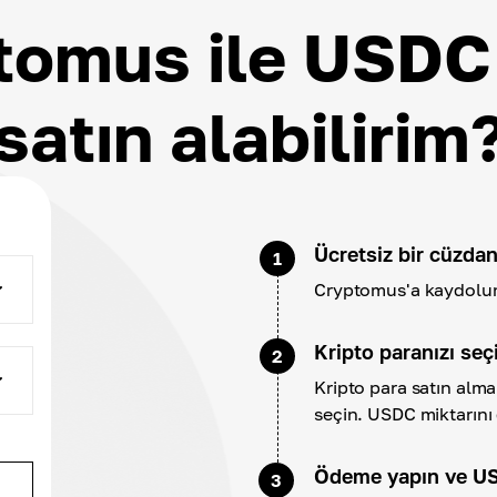
tomus ile USDC 
satın alabilirim
Ücretsiz bir cüzdan
1
Cryptomus'a kaydolun 
Kripto paranızı seç
2
Kripto para satın alm
seçin. USDC miktarını 
Ödeme yapın ve US
3