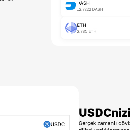
DASH
12.7722
DASH
ETH
2.785
ETH
USDCnizi
Gerçek zamanlı döviz
USDC