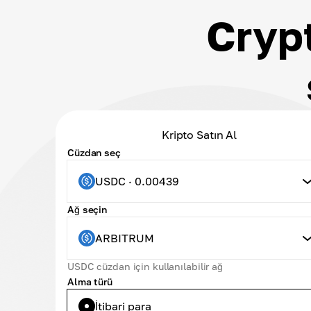
Cryp
Kripto Satın Al
Cüzdan seç
USDC · 0.00439
Ağ seçin
ARBITRUM
USDC cüzdan için kullanılabilir ağ
Alma türü
İtibari para