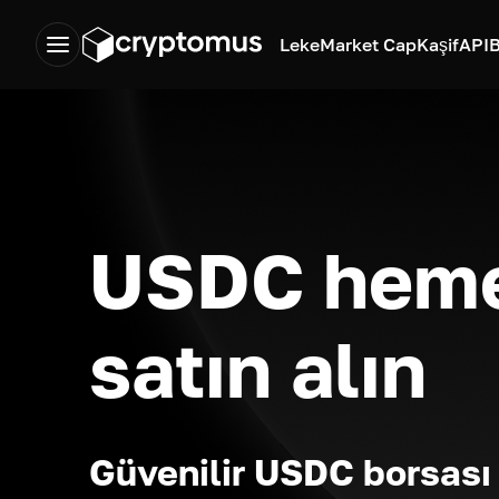
Leke
Market Cap
Kaşif
API
B
USDC hem
satın alın
Güvenilir USDC borsası