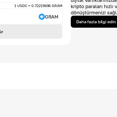
dijital varlıklarınız
1 USDC ≈ 0.72219696 GRAM
kripto paraları hızlı
dönüştürmenizi sağl
GRAM
Daha fazla bilgi edin
ür