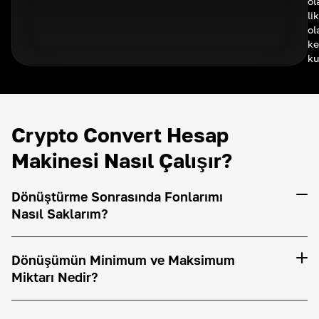
ol
li
ol
ke
ku
Crypto Convert Hesap
Makinesi Nasıl Çalışır?
Dönüştürme Sonrasında Fonlarımı
Nasıl Saklarım?
Dönüşümün Minimum ve Maksimum
Miktarı Nedir?