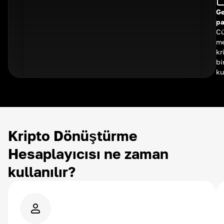
Ge
pa
Cü
me
kr
bi
ku
Kripto Dönüştürme
Hesaplayıcısı ne zaman
kullanılır?