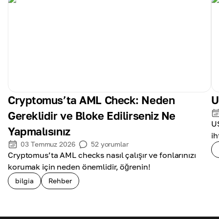
Cryptomus’ta AML Check: Neden
U
Gereklidir ve Bloke Edilirseniz Ne
US
Yapmalısınız
ih
03 Temmuz 2026
52
yorumlar
Cryptomus’ta AML checks nasıl çalışır ve fonlarınızı
korumak için neden önemlidir, öğrenin!
bilgia
Rehber