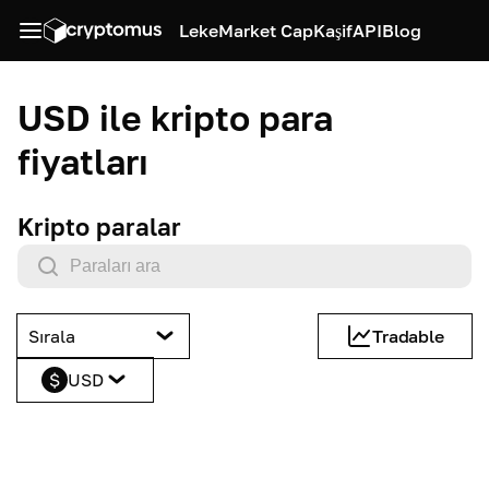
Leke
Market Cap
Kaşif
API
Blog
USD ile kripto para
fiyatları
Kripto paralar
Sırala
Tradable
$
USD