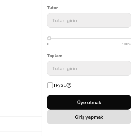
Tutar
Tutarı girin
0
100%
Toplam
Tutarı girin
TP/SL
Üye olmak
Giriş yapmak