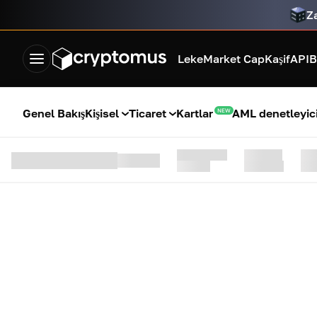
Za
Leke
Market Cap
Kaşif
API
B
Genel Bakış
Kişisel
Ticaret
Kartlar
AML denetleyici
NEW