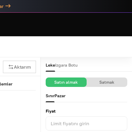
ar
Leke
Izgara Botu
Aktarım
Satın almak
Satmak
şlemler
Sınır
Pazar
Fiyat
Limit fiyatını girin