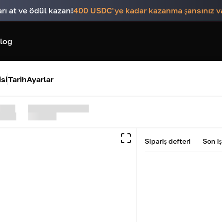
rı at ve ödül kazan!
400 USDC'ye kadar kazanma şansınız v
log
si
Tarih
Ayarlar
Sipariş defteri
Son i