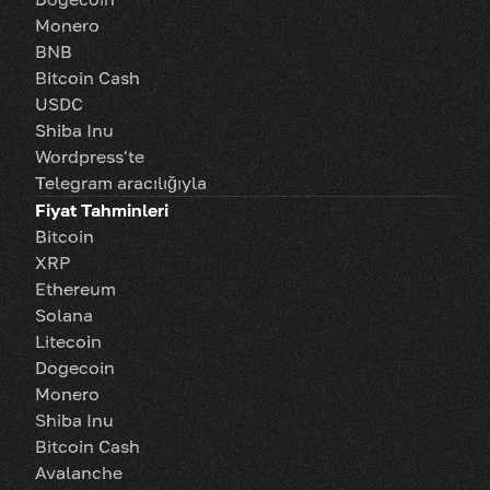
Monero
BNB
Bitcoin Cash
USDC
Shiba Inu
Wordpress'te
Telegram aracılığıyla
Fiyat Tahminleri
Bitcoin
XRP
Ethereum
Solana
Litecoin
Dogecoin
Monero
Shiba Inu
Bitcoin Cash
Avalanche