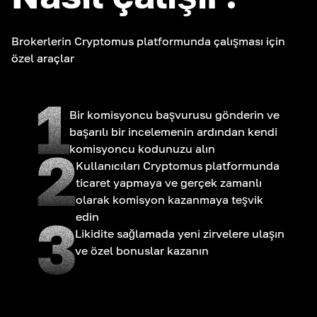
Brokerlerin Cryptomus platformunda çalışması için
özel araçlar
Bir komisyoncu başvurusu gönderin ve
başarılı bir incelemenin ardından kendi
komisyoncu kodunuzu alın
Kullanıcıları Cryptomus platformunda
ticaret yapmaya ve gerçek zamanlı
olarak komisyon kazanmaya teşvik
edin
Likidite sağlamada yeni zirvelere ulaşın
ve özel bonuslar kazanın