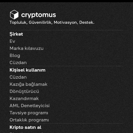
Topluluk, Güvenilirlik, Motivasyon, Destek.
Şirket
Ev
Marka kılavuzu
Blog
Cüzdan
Kişisel kullanım
Cüzdan
Kazığa bağlamak
Dönüştürücü
Kazandırmak
AML Denetleyicisi
Tavsiye programı
Ortaklık programı
Kripto satın al