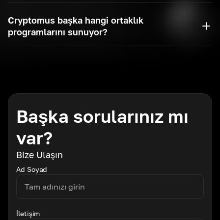
Finansal şirketler, fintech girişimleri, ticaret sistemleri
hizmetleri sunan şirketler veya bireylerdir. İşlemleri,
deneyimi olan bireysel girişimciler ve ticaret
Cryptomus başka hangi ortaklık
eğitim kaynaklarını, müşteri desteğini yönetmek ve
platformları geliştiren teknoloji şirketleri, kripto para
programlarını sunuyor?
müşterilerin fonlarının ve verilerinin güvenliğini
borsası komisyoncusu olarak kayıt için başvurabilirler.
sağlamak için kullanıcı dostu arayüzler sunarak
Cryptomus, yatırımcıları platforma likidite ekledikleri
Adayların broker platformunda API aracılığıyla emir
kullanıcılar için ticareti basitleştirmede önemli bir rol
için ödüllendiren Market Maker programı,
verilmesine olanak sağlayan, mevzuat gerekliliklerine
oynarlar.
kullanıcıların yeni müşteriler çekerek komisyon
uygun, veri güvenliğini sağlayan bağımsız bir ürün
kazanmalarına olanak tanıyan bir yönlendirme
sistemine sahip olmaları gerekmektedir.
programı ve platformun tanıtımına yardımcı olan
şirketlere ve girişimcilere yönelik bir ortaklık programı
Başka sorularınız mı
dahil olmak üzere çeşitli sadakat programları
var?
sunmaktadır. ve yönlendirilen müşterilerin işlemlerine
göre ödüller kazanın.
Bize Ulaşın
Ad Soyad
İletişim