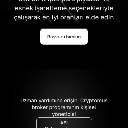
esnek işaretleme seçenekleriyle
çalışarak en iyi oranları elde edin
Başvuru bırakın
Uzman yardımına erişin. Cryptomus
broker programının kişisel
yöneticisi
API