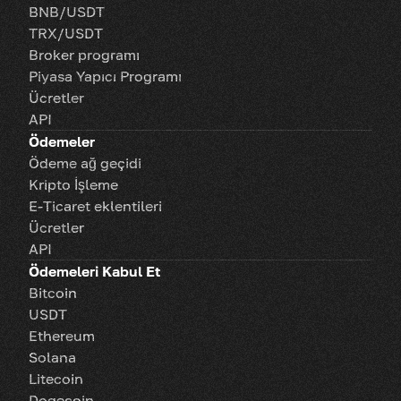
BNB/USDT
TRX/USDT
Broker programı
Piyasa Yapıcı Programı
Ücretler
API
Ödemeler
Ödeme ağ geçidi
Kripto İşleme
E-Ticaret eklentileri
Ücretler
API
Ödemeleri Kabul Et
Bitcoin
USDT
Ethereum
Solana
Litecoin
Dogecoin