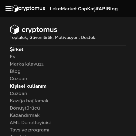
Leke
Market Cap
Kaşif
API
Blog
Topluluk, Güvenilirlik, Motivasyon, Destek.
Şirket
Ev
Marka kılavuzu
Blog
Cüzdan
Kişisel kullanım
Cüzdan
Kazığa bağlamak
Dönüştürücü
Kazandırmak
AML Denetleyicisi
Tavsiye programı