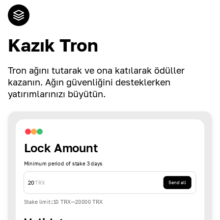
Kazık Tron
Tron ağını tutarak ve ona katılarak ödüller
kazanın. Ağın güvenliğini desteklerken
yatırımlarınızı büyütün.
Lock Amount
Minimum period of stake 3 days
20
TRX
Send all
Stake limit
:
10
TRX
-
20000
TRX