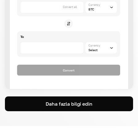
Currency
Convert all
BTC
To
Currency
Select
Convert
Daha fazla bilgi edin