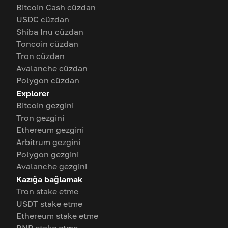
Bitcoin Cash cüzdan
USDC cüzdan
Shiba Inu cüzdan
Toncoin cüzdan
Tron cüzdan
Avalanche cüzdan
Polygon cüzdan
Explorer
Bitcoin gezgini
Tron gezgini
Ethereum gezgini
Arbitrum gezgini
Polygon gezgini
Avalanche gezgini
Kazığa bağlamak
Tron stake etme
USDT stake etme
Ethereum stake etme
BNB stake etme