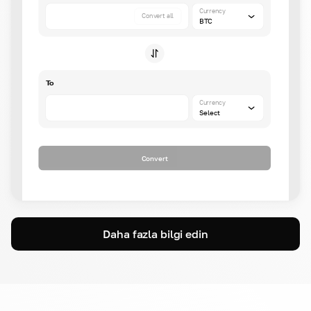
Currency
Convert all
BTC
To
Currency
Select
Convert
Daha fazla bilgi edin