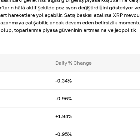
sasındaki genel risk algısı gibi geniş piyasa koşullarına karşı
’ların hâlâ aktif şekilde pozisyon değiştirdiğini gösteriyor v
rt hareketlere yol açabilir. Satış baskısı azalırsa XRP mevcu
ar kazanmaya çalışabilir, ancak devam eden belirsizlik momen
i olup, toparlanma piyasa güveninin artmasına ve jeopolitik
Daily % Change
-0.34%
-0.96%
+1.94%
-0.95%