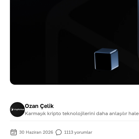
Ozan Çelik
Karmaşık kripto teknolojilerini daha anlaşılır ha
30 Haziran 2026
1113
yorumlar