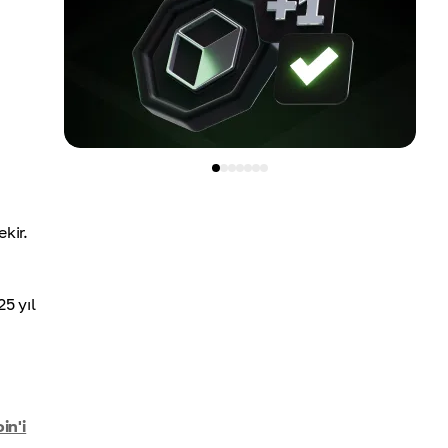
kir.
25 yıl
in'i