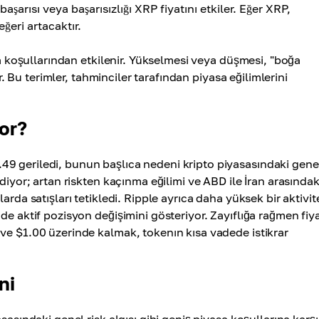
aşarısı veya başarısızlığı XRP fiyatını etkiler. Eğer XRP,
eğeri artacaktır.
sa koşullarından etkilenir. Yükselmesi veya düşmesi, "boğa
ir. Bu terimler, tahminciler tarafından piyasa eğilimlerini
or?
9 geriledi, bunun başlıca nedeni kripto piyasasındaki gene
diyor; artan riskten kaçınma eğilimi ve ABD ile İran arasındak
arda satışları tetikledi. Ripple ayrıca daha yüksek bir aktivit
de aktif pozisyon değişimini gösteriyor. Zayıflığa rağmen fiy
ve $1.00 üzerinde kalmak, tokenın kısa vadede istikrar
ni