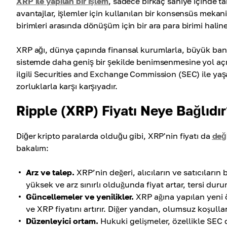
XRP ile yapılan bir işlem
, sadece birkaç saniye içinde t
avantajlar, işlemler için kullanılan bir konsensüs mekanizm
birimleri arasında dönüşüm için bir ara para birimi haline 
XRP ağı, dünya çapında finansal kurumlarla, büyük bankal
sistemde daha geniş bir şekilde benimsenmesine yol açmı
ilgili Securities and Exchange Commission (SEC) ile ya
zorluklarla karşı karşıyadır.
Ripple (XRP) Fiyatı Neye Bağlıdır
Diğer kripto paralarda olduğu gibi, XRP'nin fiyatı da
değ
bakalım:
Arz ve talep.
XRP’nin değeri, alıcıların ve satıcıların b
yüksek ve arz sınırlı olduğunda fiyat artar, tersi duru
Güncellemeler ve yenilikler.
XRP ağına yapılan yeni öz
ve XRP fiyatını artırır. Diğer yandan, olumsuz koşullar 
Düzenleyici ortam.
Hukuki gelişmeler, özellikle SEC d