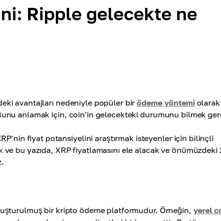
ini: Ripple gelecekte ne
rdeki avantajları nedeniyle popüler bir
ödeme yöntemi
olarak
r? Bunu anlamak için, coin'in gelecekteki durumunu bilmek gere
'nin fiyat potansiyelini araştırmak isteyenler için bilinçli
ptık ve bu yazıda, XRP fiyatlamasını ele alacak ve önümüzdeki 
z.
n oluşturulmuş bir kripto ödeme platformudur. Örneğin,
yerel co