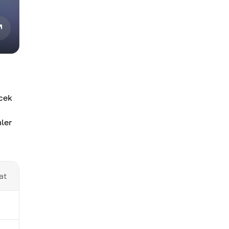
ecek
mler
at