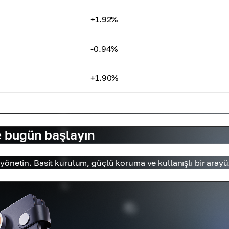
+1.92%
-0.94%
+1.90%
e bugün başlayın
önetin. Basit kurulum, güçlü koruma ve kullanışlı bir arayü