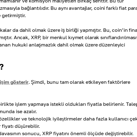
amamlanır ve komisyon maliyetleri birkaç senttir. Bu tür
asıyla bağlantılıdır. Bu aynı avantajlar, coini farklı fiat par
getirmiştir.
ar da dahil olmak üzere iş birliği yapmıştır. Bu, coin’in fin
ştır. Ancak, XRP, bir menkul kıymet olarak sınıflandırılması
şanan hukuki anlaşmazlık dahil olmak üzere düzenleyici
?
işim gösterir
. Şimdi, bunu tam olarak etkileyen faktörlere
irlikte işlem yapmaya istekli oldukları fiyatla belirlenir. Tale
munda ise azalır.
ellikler ve teknolojik iyileştirmeler daha fazla kullanıcı çe
fiyatı düşürebilir.
avasının sonucu, XRP fiyatını önemli ölçüde değiştirebilir.