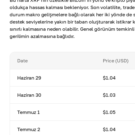
Bu hafta XRP’nin özellikle Bitcoin’in yönü ve kripto piya
oldukça hassas kalması bekleniyor. Son volatilite, trader
durum makro gelişmelere bağlı olarak her iki yönde de se
destek seviyelerine yakın bir taban oluşturarak istikr
sınırlı kalmasına neden olabilir. Genel görünüm temkinl
gerilimin azalmasına bağlıdır.
Date
Price (USD)
Haziran 29
$1.04
Haziran 30
$1.03
Temmuz 1
$1.05
Temmuz 2
$1.04