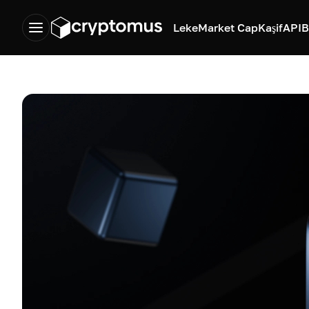
Leke
Market Cap
Kaşif
API
B