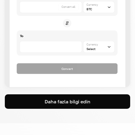
Currency
Convert all
BTC
To
Currency
Select
Convert
Daha fazla bilgi edin