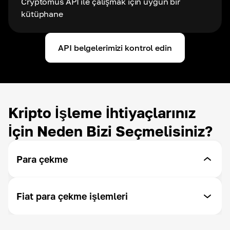
Cryptomus API ile çalışmak için uygun bir
kütüphane
API belgelerimizi kontrol edin
Kripto İşleme İhtiyaçlarınız
İçin Neden Bizi Seçmelisiniz?
Para çekme
API ile Para Çekme
Fiat para çekme işlemleri
İstediğiniz zaman para çekin - Cryptomus size para
çekme işleminizi özelleştirme olanağı sunar.
SEPA/Swift