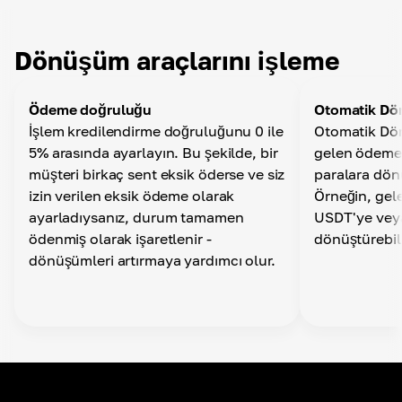
Dünya çapında bir banka hesabına para çekmek
Para çekme otomatik dönüştürme
İstediğiniz para birimini seçin ve API aracılığıyla İş
için
Cüzdanından para çektiğinizde paranızın otomatik
Dönüşüm araçlarını işleme
olarak dönüştürülmesini sağlayın
Ödeme doğruluğu
Otomatik D
Otomatik Para Çekme
İşlem kredilendirme doğruluğunu 0 ile
Otomatik Dön
Kişisel hesap ayarlarınızda, bir zaman aralığı, para
5% arasında ayarlayın. Bu şekilde, bir
gelen ödemele
birimi ve ağ belirleyerek herhangi bir cüzdana
müşteri birkaç sent eksik öderse ve siz
paralara dönü
otomatik para çekme işlemi ayarlayabilirsiniz.
izin verilen eksik ödeme olarak
Örneğin, gel
ayarladıysanız, durum tamamen
USDT'ye veya
ödenmiş olarak işaretlenir -
dönüştürebili
dönüşümleri artırmaya yardımcı olur.