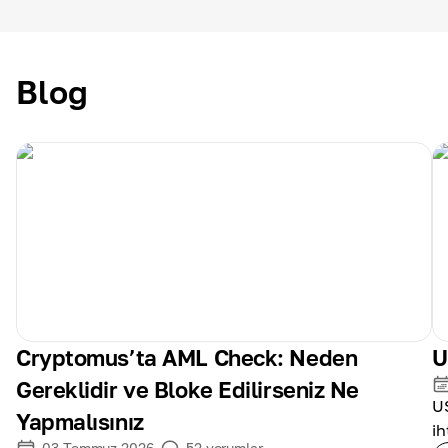
Blog
Cryptomus’ta AML Check: Neden
U
Gereklidir ve Bloke Edilirseniz Ne
US
Yapmalısınız
ih
03 Temmuz 2026
52
yorumlar