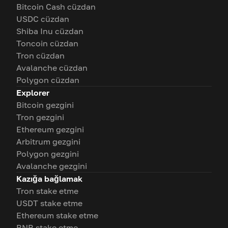
Bitcoin Cash cüzdan
USDC cüzdan
Shiba Inu cüzdan
Toncoin cüzdan
Tron cüzdan
Avalanche cüzdan
Polygon cüzdan
Explorer
Bitcoin gezgini
Tron gezgini
Ethereum gezgini
Arbitrum gezgini
Polygon gezgini
Avalanche gezgini
Kazığa bağlamak
Tron stake etme
USDT stake etme
Ethereum stake etme
BNB stake etme