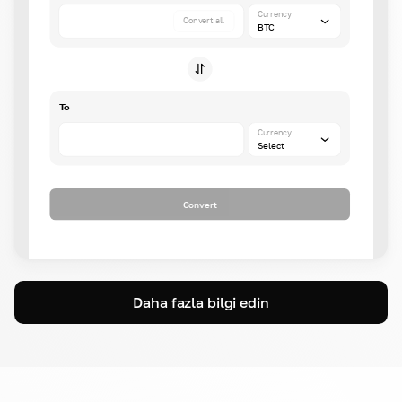
Currency
Convert all
BTC
To
Currency
Select
Convert
Daha fazla bilgi edin