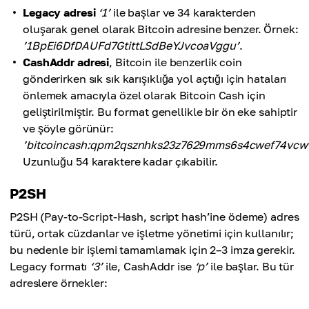
Legacy adresi
‘1’
ile başlar ve 34 karakterden
oluşarak genel olarak Bitcoin adresine benzer. Örnek:
’1BpEi6DfDAUFd7GtittLSdBeYJvcoaVggu’
.
CashAddr adresi
, Bitcoin ile benzerlik coin
gönderirken sık sık karışıklığa yol açtığı için hataları
önlemek amacıyla özel olarak Bitcoin Cash için
geliştirilmiştir. Bu format genellikle bir ön eke sahiptir
ve şöyle görünür:
’bitcoincash:qpm2qsznhks23z7629mms6s4cwef74vcw
Uzunluğu 54 karaktere kadar çıkabilir.
P2SH
P2SH (Pay-to-Script-Hash, script hash’ine ödeme) adres
türü, ortak cüzdanlar ve işletme yönetimi için kullanılır;
bu nedenle bir işlemi tamamlamak için 2–3 imza gerekir.
Legacy formatı
‘3’
ile, CashAddr ise
‘p’
ile başlar. Bu tür
adreslere örnekler: