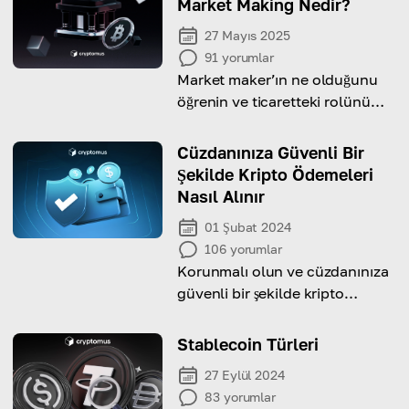
Market Making Nedir?
27 Mayıs 2025
91
yorumlar
Market maker’ın ne olduğunu
öğrenin ve ticaretteki rolünü
keşfedin.
Cüzdanınıza Güvenli Bir
Şekilde Kripto Ödemeleri
Nasıl Alınır
01 Şubat 2024
106
yorumlar
Korunmalı olun ve cüzdanınıza
güvenli bir şekilde kripto
almanın en etkili yöntemlerini
öğrenin
Stablecoin Türleri
27 Eylül 2024
83
yorumlar