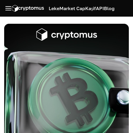
Leke
Market Cap
Kaşif
API
Blog