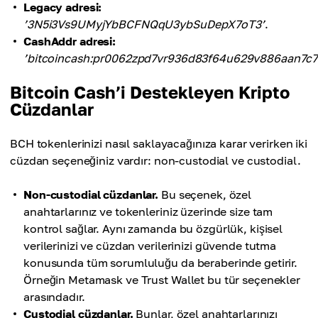
Legacy adresi:
’3N5i3Vs9UMyjYbBCFNQqU3ybSuDepX7oT3’
.
CashAddr adresi:
’bitcoincash:pr0062zpd7vr936d83f64u629v886aan7c73
Bitcoin Cash’i Destekleyen Kripto
Cüzdanlar
BCH tokenlerinizi nasıl saklayacağınıza karar verirken iki
cüzdan seçeneğiniz vardır: non-custodial ve custodial.
Non-custodial cüzdanlar.
Bu seçenek, özel
anahtarlarınız ve tokenleriniz üzerinde size tam
kontrol sağlar. Aynı zamanda bu özgürlük, kişisel
verilerinizi ve cüzdan verilerinizi güvende tutma
konusunda tüm sorumluluğu da beraberinde getirir.
Örneğin Metamask ve Trust Wallet bu tür seçenekler
arasındadır.
Custodial cüzdanlar.
Bunlar, özel anahtarlarınızı