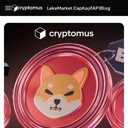
Leke
Market Cap
Kaşif
API
Blog