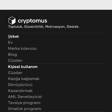
elde edebileceklerini, örnekler
ve başarı ipuçlarıyla birlikte
tartışalım.
Topluluk, Güvenilirlik, Motivasyon, Destek.
Şirket
Ev
Marka kılavuzu
Blog
Cüzdan
Kişisel kullanım
Cüzdan
Kazığa bağlamak
Dönüştürücü
Kazandırmak
AML Denetleyicisi
Tavsiye programı
Ortaklık programı