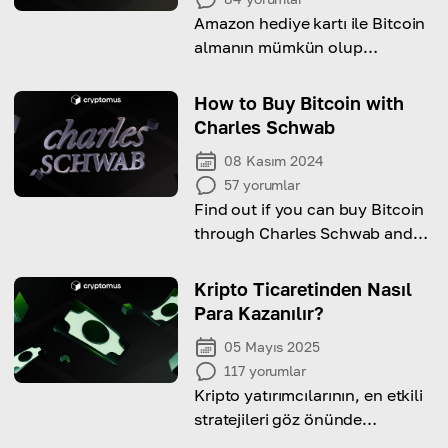
Amazon hediye kartı ile Bitcoin
almanın mümkün olup
olmadığını ve nasıl yapılacağını
keşfedin!
How to Buy Bitcoin with
Charles Schwab
08 Kasım 2024
57
yorumlar
Find out if you can buy Bitcoin
through Charles Schwab and
how to get started!
Kripto Ticaretinden Nasıl
Para Kazanılır?
05 Mayıs 2025
117
yorumlar
Kripto yatırımcılarının, en etkili
stratejileri göz önünde
bulundurarak ticaretle nasıl kar