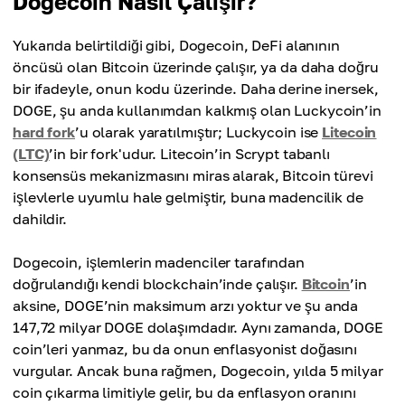
Dogecoin Nasıl Çalışır?
Yukarıda belirtildiği gibi, Dogecoin, DeFi alanının
öncüsü olan Bitcoin üzerinde çalışır, ya da daha doğru
bir ifadeyle, onun kodu üzerinde. Daha derine inersek,
DOGE, şu anda kullanımdan kalkmış olan Luckycoin’in
hard fork
’u olarak yaratılmıştır; Luckycoin ise
Litecoin
(LTC)
’in bir fork'udur. Litecoin’in Scrypt tabanlı
konsensüs mekanizmasını miras alarak, Bitcoin türevi
işlevlerle uyumlu hale gelmiştir, buna madencilik de
dahildir.
Dogecoin, işlemlerin madenciler tarafından
doğrulandığı kendi blockchain’inde çalışır.
Bitcoin
’in
aksine, DOGE’nin maksimum arzı yoktur ve şu anda
147,72 milyar DOGE dolaşımdadır. Aynı zamanda, DOGE
coin’leri yanmaz, bu da onun enflasyonist doğasını
vurgular. Ancak buna rağmen, Dogecoin, yılda 5 milyar
coin çıkarma limitiyle gelir, bu da enflasyon oranını