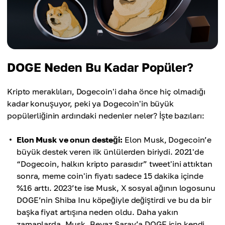
DOGE Neden Bu Kadar Popüler?
Kripto meraklıları, Dogecoin'i daha önce hiç olmadığı
kadar konuşuyor, peki ya Dogecoin'in büyük
popülerliğinin ardındaki nedenler neler? İşte bazıları:
Elon Musk ve onun desteği:
Elon Musk, Dogecoin’e
büyük destek veren ilk ünlülerden biriydi. 2021'de
“Dogecoin, halkın kripto parasıdır” tweet'ini attıktan
sonra, meme coin'in fiyatı sadece 15 dakika içinde
%16 arttı. 2023’te ise Musk, X sosyal ağının logosunu
DOGE’nin Shiba Inu köpeğiyle değiştirdi ve bu da bir
başka fiyat artışına neden oldu. Daha yakın
zamanlarda, Musk, Beyaz Saray’a DOGE için kendi