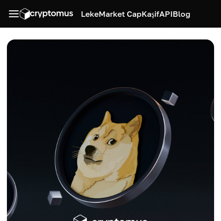
Leke
Market Cap
Kaşif
API
Blog