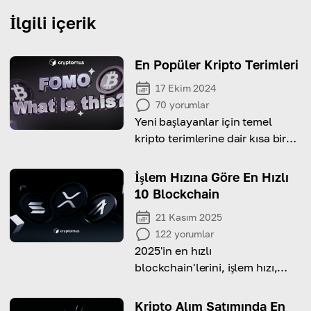
İlgili içerik
En Popüler Kripto Terimleri
17 Ekim 2024
70
yorumlar
Yeni başlayanlar için temel
kripto terimlerine dair kısa bir
kılavuz, kripto para birimindeki
ana kavramları kapsar.
İşlem Hızına Göre En Hızlı
10 Blockchain
21 Kasım 2025
122
yorumlar
2025'in en hızlı
blockchain'lerini, işlem hızı,
ölçeklenebilirlik ve verimlilik
kriterlerine göre sıralanmış
Kripto Alım Satımında En