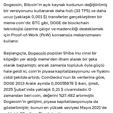
Dogecoin, Bitcoin’in açık kaynak kodunun değiştirilmiş
bir versiyonunu kullanarak daha hızlı (33 TPS) ve daha
ucuz (yaklaşık 0,001 $) transferler gerçekleştiren bir
meme coin’dir. BTC gibi, DOGE de blockchain
teknolojisi üzerine çalışır ve madenciliği desteklemek
için Proof-of-Work (PoW) konsensüs mekanizmasını
kullanır.
Başlangıçta,
Dogecoin
popüler Shiba Inu cinsi bir
köpeğin yer aldığı meme'den ilham alarak bir şaka
olarak başlamıştı; ancak zamanla topluluk öyle güçlü
hale geldi ki, coin'in piyasa kapitalizasyonunu ve fiyatını
ciddi şekilde artırdı. CoinGecko'nun ilk verilerine göre,
DOGE 2013 Aralık ayında 0,00055878 $ iken, şimdi,
2025 Şubat’ında yaklaşık 0,21 $ civarındadır. O
zamandan beri coin, değerini %37.482 artırmıştır.
Dogecoin'in gelişimi, piyasa kapitalizasyonuyla da
gösterilmiştir; bunun en yüksek seviyesi Mayıs 2021'de