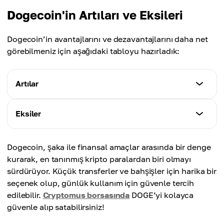
Dogecoin'in Artıları ve Eksileri
Dogecoin’in avantajlarını ve dezavantajlarını daha net
görebilmeniz için aşağıdaki tabloyu hazırladık:
Artılar
Nitelikler
Eksiler
- Düşük işlem ücretleri (~0,001 $).
- Hızlı işlemler (1 dakika başına blok).
Nitelikler
- Aktif ve dost canlısı topluluk.
Dogecoin, şaka ile finansal amaçlar arasında bir denge
- Sınırsız arz, değeri düşürebilir.
- Ödeme yöntemi olarak geniş kabul (Tesla, AMC,
kurarak, en tanınmış kripto paralardan biri olmayı
- Yüksek volatilite.
Newegg, vb.).
sürdürüyor. Küçük transferler ve bahşişler için harika bir
- Daha gelişmiş blockchain’lere kıyasla sınırlı
- Elon Musk ve Snoop Dogg gibi ünlülerin desteği.
seçenek olup, günlük kullanım için güvenle tercih
kullanım alanı.
edilebilir.
Cryptomus borsasında
DOGE’yi kolayca
- Ciddi bir gelişim hedefi yok (ilk başta şaka olarak
güvenle alıp satabilirsiniz!
yaratıldı).
- Hype ve medya etkisine bağımlılık.