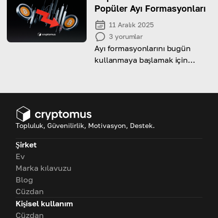
olarak keşfedin.
Popüler Ayı Formasyonları
11 Aralık 2025
3
yorumlar
Ayı formasyonlarını bugün
kullanmaya başlamak için
bilmeniz gereken her şeyi
keşfedin!
Topluluk, Güvenilirlik, Motivasyon, Destek.
Şirket
Ev
Marka kılavuzu
Blog
Cüzdan
Kişisel kullanım
Cüzdan