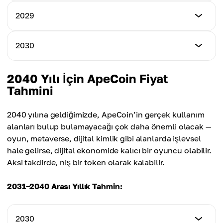
$2.12
En Düşük Fiyat
2029
En Yüksek Fiyat
$2.01
Ortalama Fiyat
$2.94
$1.56
En Düşük Fiyat
2030
En Yüksek Fiyat
$2.47
Ortalama Fiyat
$3.78
$2.20
En Düşük Fiyat
2040 Yılı İçin ApeCoin Fiyat
En Yüksek Fiyat
$2.95
Tahmini
Ortalama Fiyat
$4.65
$2.95
En Yüksek Fiyat
2040 yılına geldiğimizde, ApeCoin’in gerçek kullanım
Ortalama Fiyat
$5.78
alanları bulup bulamayacağı çok daha önemli olacak —
$3.48
oyun, metaverse, dijital kimlik gibi alanlarda işlevsel
Ortalama Fiyat
hale gelirse, dijital ekonomide kalıcı bir oyuncu olabilir.
$4.41
Aksi takdirde, niş bir token olarak kalabilir.
2031–2040 Arası Yıllık Tahmin:
2030