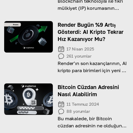
Blockchain teknolojisi ile fikri
mülkiyet (IP) korumasının
kesişimi ve blockchain'in fikri
mülkiyeti nasıl koruyabileceği
Render Bugün %9 Artış
hakkında bilgi edinin
Gösterdi: AI Kripto Tekrar
Hız Kazanıyor Mu?
17 Nisan 2025
261
yorumlar
Render’ın son kazançlarının, AI
kripto para birimleri için yeni bir
dönemin habercisi olabileceğini
görün!
Bitcoin Cüzdan Adresini
Nasıl Alabilirim
11 Temmuz 2024
88
yorumlar
Bu makalede, bir Bitcoin
cüzdan adresinin ne olduğunu
ve nasıl alınabileceğini