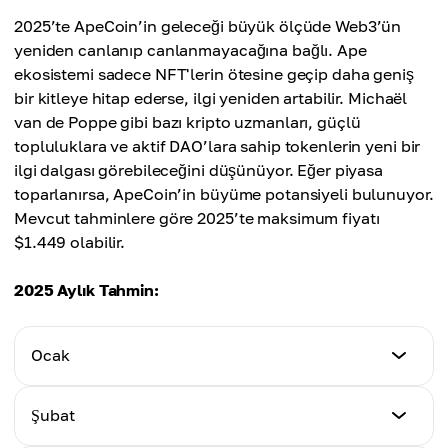
2025’te ApeCoin’in geleceği büyük ölçüde Web3’ün
yeniden canlanıp canlanmayacağına bağlı. Ape
ekosistemi sadece NFT'lerin ötesine geçip daha geniş
bir kitleye hitap ederse, ilgi yeniden artabilir. Michaël
van de Poppe gibi bazı kripto uzmanları, güçlü
topluluklara ve aktif DAO’lara sahip tokenlerin yeni bir
ilgi dalgası görebileceğini düşünüyor. Eğer piyasa
toparlanırsa, ApeCoin’in büyüme potansiyeli bulunuyor.
Mevcut tahminlere göre 2025’te maksimum fiyatı
$1.449 olabilir.
2025 Aylık Tahmin:
Ocak
En Düşük Fiyat
Şubat
$0.86