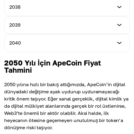
$5.58
En Düşük Fiyat
2038
En Yüksek Fiyat
$6.70
Ortalama Fiyat
$7.52
$6.27
En Düşük Fiyat
2039
En Yüksek Fiyat
$7.33
Ortalama Fiyat
$8.21
$6.92
En Düşük Fiyat
2040
En Yüksek Fiyat
$8.07
Ortalama Fiyat
$9.01
$7.54
En Düşük Fiyat
2050 Yılı İçin ApeCoin Fiyat
En Yüksek Fiyat
$8.85
Tahmini
Ortalama Fiyat
$9.83
$8.29
En Yüksek Fiyat
2050 yılına hızlı bir bakış attığımızda, ApeCoin’in dijital
Ortalama Fiyat
$10.61
dünyadaki değişime ayak uydurup uyduramayacağı
$9.06
kritik önem taşıyor. Eğer sanal gerçeklik, dijital kimlik ya
Ortalama Fiyat
da dijital mülkiyet alanlarında gerçek bir rol üstlenirse,
$9.87
Web3’te önemli bir aktör olabilir. Aksi halde, ilk
heyecanın ötesine geçemeyen unutulmuş bir token’a
dönüşme riski taşıyor.