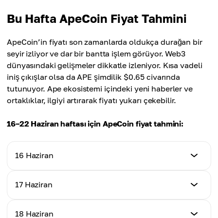
Bu Hafta ApeCoin Fiyat Tahmini
ApeCoin’in fiyatı son zamanlarda oldukça durağan bir
seyir izliyor ve dar bir bantta işlem görüyor. Web3
dünyasındaki gelişmeler dikkatle izleniyor. Kısa vadeli
iniş çıkışlar olsa da APE şimdilik $0.65 civarında
tutunuyor. Ape ekosistemi içindeki yeni haberler ve
ortaklıklar, ilgiyi artırarak fiyatı yukarı çekebilir.
16–22 Haziran haftası için ApeCoin fiyat tahmini:
16 Haziran
Fiyat Tahmini
17 Haziran
$0.655
Fiyat Tahmini
18 Haziran