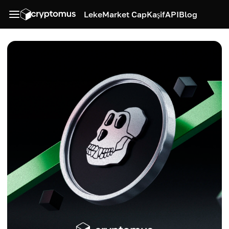
Leke
Market Cap
Kaşif
API
Blog