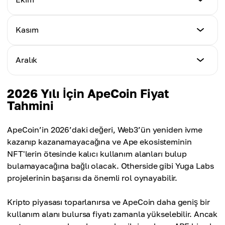
En Yüksek Fiyat
$0.80
Ortalama Fiyat
$0.90
$0.72
En Düşük Fiyat
Kasım
En Yüksek Fiyat
$0.85
Ortalama Fiyat
$1.15
$0.84
En Düşük Fiyat
Aralık
En Yüksek Fiyat
$0.90
Ortalama Fiyat
$1.22
$0.94
En Düşük Fiyat
2026 Yılı İçin ApeCoin Fiyat
En Yüksek Fiyat
$0.95
Tahmini
Ortalama Fiyat
$1.33
$1.10
En Yüksek Fiyat
ApeCoin’in 2026’daki değeri, Web3’ün yeniden ivme
Ortalama Fiyat
$1.44
kazanıp kazanamayacağına ve Ape ekosisteminin
$1.20
NFT'lerin ötesinde kalıcı kullanım alanları bulup
Ortalama Fiyat
bulamayacağına bağlı olacak. Otherside gibi Yuga Labs
$1.29
projelerinin başarısı da önemli rol oynayabilir.
Kripto piyasası toparlanırsa ve ApeCoin daha geniş bir
kullanım alanı bulursa fiyatı zamanla yükselebilir. Ancak