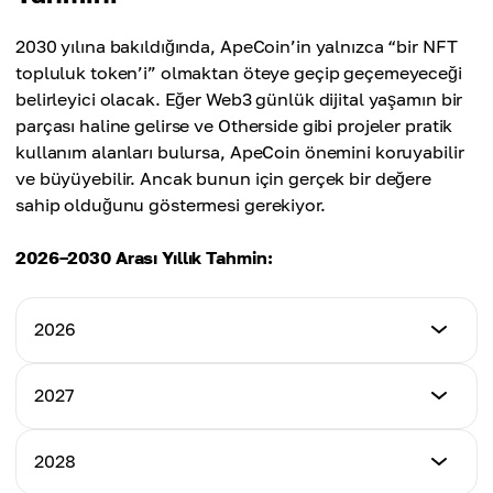
$1.66
En Yüksek Fiyat
2030 yılına bakıldığında, ApeCoin’in yalnızca “bir NFT
Ortalama Fiyat
$2.12
topluluk token’i” olmaktan öteye geçip geçemeyeceği
$1.70
belirleyici olacak. Eğer Web3 günlük dijital yaşamın bir
Ortalama Fiyat
parçası haline gelirse ve Otherside gibi projeler pratik
$1.78
kullanım alanları bulursa, ApeCoin önemini koruyabilir
ve büyüyebilir. Ancak bunun için gerçek bir değere
sahip olduğunu göstermesi gerekiyor.
2026–2030 Arası Yıllık Tahmin:
2026
En Düşük Fiyat
2027
$0.98
En Düşük Fiyat
2028
En Yüksek Fiyat
$1.46