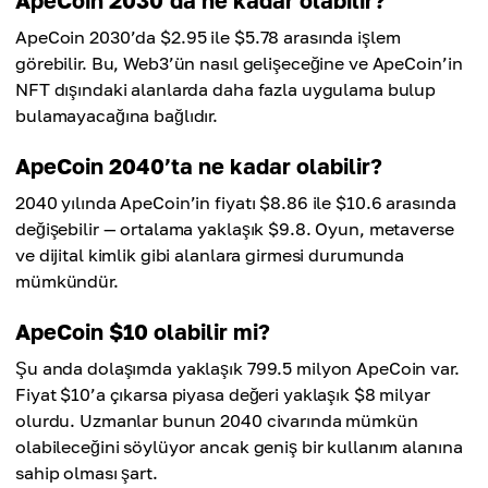
ApeCoin 2030’da ne kadar olabilir?
ApeCoin 2030’da $2.95 ile $5.78 arasında işlem
görebilir. Bu, Web3’ün nasıl gelişeceğine ve ApeCoin’in
NFT dışındaki alanlarda daha fazla uygulama bulup
bulamayacağına bağlıdır.
ApeCoin 2040’ta ne kadar olabilir?
2040 yılında ApeCoin’in fiyatı $8.86 ile $10.6 arasında
değişebilir — ortalama yaklaşık $9.8. Oyun, metaverse
ve dijital kimlik gibi alanlara girmesi durumunda
mümkündür.
ApeCoin $10 olabilir mi?
Şu anda dolaşımda yaklaşık 799.5 milyon ApeCoin var.
Fiyat $10’a çıkarsa piyasa değeri yaklaşık $8 milyar
olurdu. Uzmanlar bunun 2040 civarında mümkün
olabileceğini söylüyor ancak geniş bir kullanım alanına
sahip olması şart.