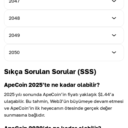
2047
En Yüksek Fiyat
$13.51
Ortalama Fiyat
$14.88
$13.16
En Düşük Fiyat
2048
En Yüksek Fiyat
$14.87
Ortalama Fiyat
$15.94
$14.27
En Düşük Fiyat
2049
En Yüksek Fiyat
$16.00
Ortalama Fiyat
$17.24
$15.53
En Düşük Fiyat
2050
En Yüksek Fiyat
$17.21
Ortalama Fiyat
$18.65
$16.89
En Düşük Fiyat
Sıkça Sorulan Sorular (SSS)
En Yüksek Fiyat
$18.43
Ortalama Fiyat
$20.12
$18.38
ApeCoin 2025’te ne kadar olabilir?
En Yüksek Fiyat
2025 yılı sonunda ApeCoin’in fiyatı yaklaşık $1.44’a
Ortalama Fiyat
$21.48
$19.90
ulaşabilir. Bu tahmin, Web3’ün büyümeye devam etmesi
ve ApeCoin’in ilk heyecanın ötesinde gerçek değer
Ortalama Fiyat
sunmasına bağlıdır.
$21.52