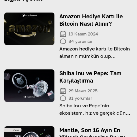
Amazon Hediye Kartı ile
Bitcoin Nasıl Alınır?
19 Kasım 2024
84
yorumlar
Amazon hediye kartı ile Bitcoin
almanın mümkün olup
olmadığını ve nasıl yapılacağını
keşfedin!
Shiba Inu ve Pepe: Tam
Karşılaştırma
29 Mayıs 2025
81
yorumlar
Shiba Inu ve Pepe’nin
ekosistem, hız ve gerçek dünya
kullanım alanları açısından
nasıl farklılık gösterdiğini
Mantle, Son 16 Ayın En
keşfedelim.