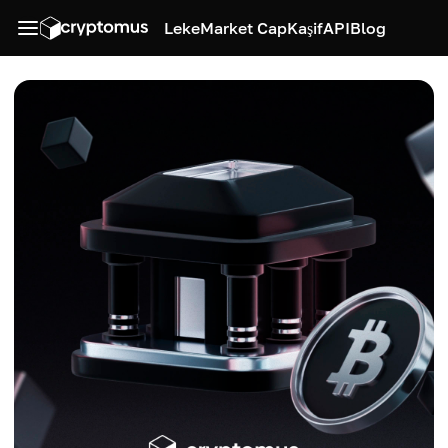
Leke
Market Cap
Kaşif
API
Blog