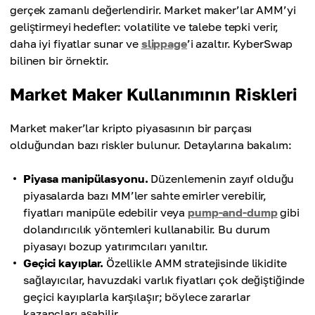
gerçek zamanlı değerlendirir. Market maker’lar AMM’yi
geliştirmeyi hedefler: volatilite ve talebe tepki verir,
daha iyi fiyatlar sunar ve
slippage
’i azaltır. KyberSwap
bilinen bir örnektir.
Market Maker Kullanımının Riskleri
Market maker’lar kripto piyasasının bir parçası
olduğundan bazı riskler bulunur. Detaylarına bakalım:
Piyasa manipülasyonu.
Düzenlemenin zayıf olduğu
piyasalarda bazı MM’ler sahte emirler verebilir,
fiyatları manipüle edebilir veya
pump-and-dump
gibi
dolandırıcılık yöntemleri kullanabilir. Bu durum
piyasayı bozup yatırımcıları yanıltır.
Geçici kayıplar.
Özellikle AMM stratejisinde likidite
sağlayıcılar, havuzdaki varlık fiyatları çok değiştiğinde
geçici kayıplarla karşılaşır; böylece zararlar
kazançları aşabilir.