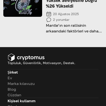
Yüksek Seviyesine Doğru
%26 Yükseldi
20 Ağustos 2025
2
yorumlar
Mantle’ın son rallisinin
arkasındaki faktörleri ve daha
fazla yükseliş potansiyelini
keşfedin.
Topluluk, Güvenilirlik, Motivasyon, Destek.
Şirket
Ev
Marka kılavuzu
Blog
Cüzdan
Kişisel kullanım