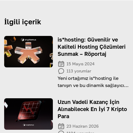
İlgili içerik
is*hosting: Güvenilir ve
Kaliteli Hosting Çözümleri
Sunmak – Röportaj
15 Mayıs 2024
113
yorumlar
Yeni ortağımız is*hosting ile
tanışın ve bu dinamik sağlayıcı
hakkında her şeyi öğrenmek için
röportajı okuyun!
Uzun Vadeli Kazanç İçin
Alınabilecek En İyi 7 Kripto
Para
23 Haziran 2026