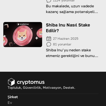
1124
yorumlar
Bu makalede, uzun vadede
kazanç sağlama potansiyeli
yüksek 7 kripto parayı
inceleyerek, onların
Shiba Inu Nasıl Stake
teknolojisini ve piyasa
Edilir?
konumunu ele alıyoruz.
27 Haziran 2025
81
yorumlar
Shiba Inu'yu neden stake
etmeniz gerektiğini ve bunu
nasıl yapacağınızı keşfedeceğiz!
Topluluk, Güvenilirlik, Motivasyon, Destek.
Şirket
Ev