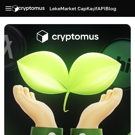
Leke
Market Cap
Kaşif
API
Blog