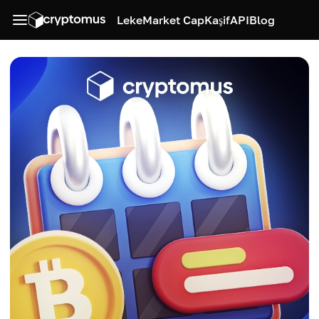
Leke
Market Cap
Kaşif
API
Blog