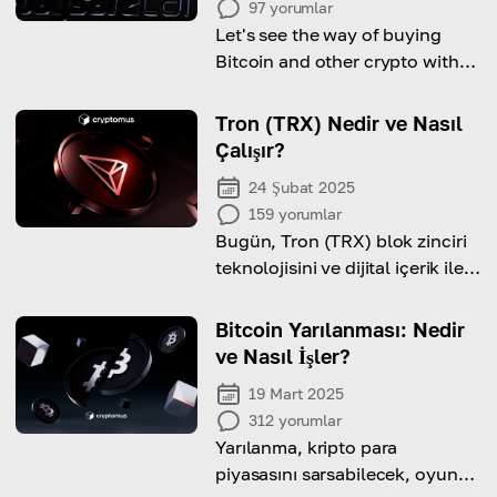
97
yorumlar
Let's see the way of buying
Bitcoin and other crypto with
Paysafecard in this guide!
Tron (TRX) Nedir ve Nasıl
Çalışır?
24 Şubat 2025
159
yorumlar
Bugün, Tron (TRX) blok zinciri
teknolojisini ve dijital içerik ile
işlemleri nasıl devrim niteliğinde
dönüştürdüğünü keşfediyoruz.
Bitcoin Yarılanması: Nedir
ve Nasıl İşler?
19 Mart 2025
312
yorumlar
Yarılanma, kripto para
piyasasını sarsabilecek, oyunun