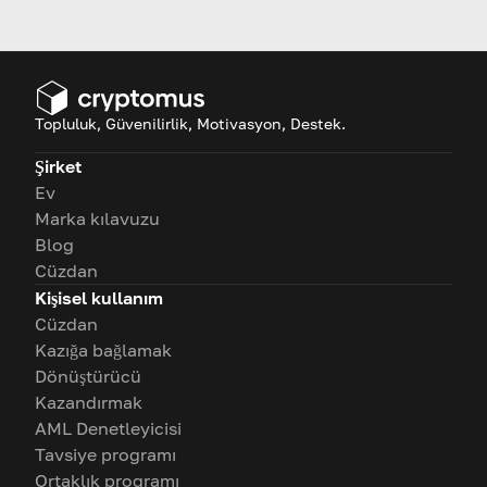
kurallarını değiştiren bir olaydır;
neden önemlidir ve bir sonraki
ne zaman?
Topluluk, Güvenilirlik, Motivasyon, Destek.
Şirket
Ev
Marka kılavuzu
Blog
Cüzdan
Kişisel kullanım
Cüzdan
Kazığa bağlamak
Dönüştürücü
Kazandırmak
AML Denetleyicisi
Tavsiye programı
Ortaklık programı