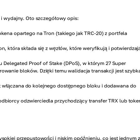
 i wydajny. Oto szczegółowy opis:
okena opartego na Tron (takiego jak TRC-20) z portfela
on, która składa się z węzłów, które weryfikują i potwierdzaj
Delegated Proof of Stake (DPoS), w którym 27 Super
rowanie bloków. Dzięki temu walidacja transakcji jest szybka
st włączana do kolejnego dostępnego bloku i dodawana do
 odbiorcy odzwierciedla przychodzący transfer TRX lub tok
sokiej przepustowości i niskim opóźnieniu, co jest jednym z