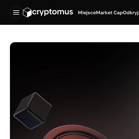
Miejsce
Market Cap
Odkryj