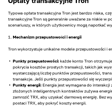
Opłaty transakcyjne Tron
Typowa opłata transakcyjna Tron jest bardzo niska, cz
transakcyjne Tron są generalnie uważane za niskie w por
scenariuszy, w których użytkownicy mogą napotkać wyższ
Mechanizm przepustowości i energii
Tron wykorzystuje unikalne modele przepustowości i ener
Punkty przepustowości:
każde konto Tron otrzymuje
pokrycia kosztów prostych transakcji, takich jak wy
wystarczającą liczbę punktów przepustowości, transa
transakcje. Jeśli punkty przepustowości się wyczerpi
Punkty energii:
Energia jest wymagana do interakcji 
złożonych inteligentnych kontraktów zużywa energi
zamrozić TRX, aby uzyskać darmową energię. Bez wyst
postaci TRX, aby pokryć koszty energii.