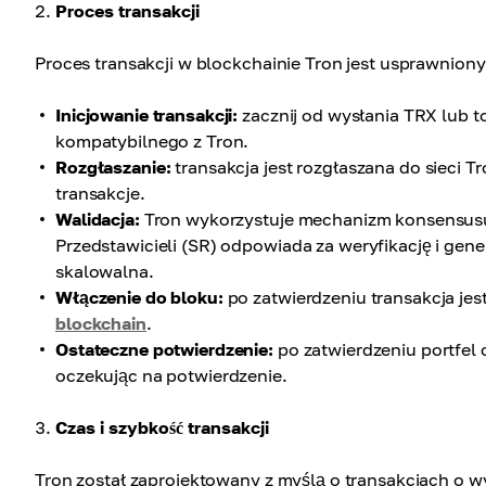
Proces transakcji
Proces transakcji w blockchainie Tron jest usprawniony
Inicjowanie transakcji:
zacznij od wysłania TRX lub t
kompatybilnego z Tron.
Rozgłaszanie:
transakcja jest rozgłaszana do sieci Tr
transakcje.
Walidacja:
Tron wykorzystuje mechanizm konsensusu 
Przedstawicieli (SR) odpowiada za weryfikację i gene
skalowalna.
Włączenie do bloku:
po zatwierdzeniu transakcja je
blockchain
.
Ostateczne potwierdzenie:
po zatwierdzeniu portfel
oczekując na potwierdzenie.
Czas i szybkość transakcji
Tron został zaprojektowany z myślą o transakcjach o wy