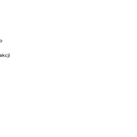
to
akcji