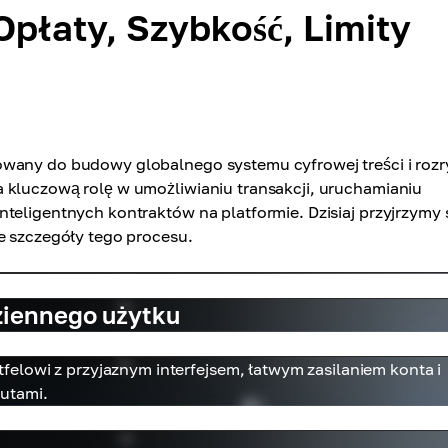
Opłaty, Szybkość, Limity
owany do budowy globalnego systemu cyfrowej treści i rozr
 kluczową rolę w umożliwianiu transakcji, uruchamianiu
teligentnych kontraktów na platformie. Dzisiaj przyjrzymy 
e szczegóły tego procesu.
ziennego użytku
elowi z przyjaznym interfejsem, łatwym zasilaniem konta i
utami.