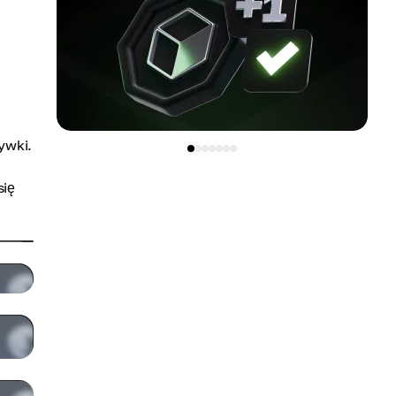
ywki.
się