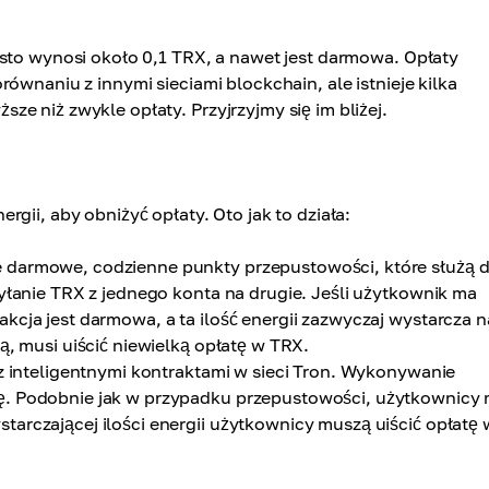
ęsto wynosi około 0,1 TRX, a nawet jest darmowa. Opłaty
ównaniu z innymi sieciami blockchain, ale istnieje kilka
e niż zwykle opłaty. Przyjrzyjmy się im bliżej.
gii, aby obniżyć opłaty. Oto jak to działa:
 darmowe, codzienne punkty przepustowości, które służą 
syłanie TRX z jednego konta na drugie. Jeśli użytkownik ma
kcja jest darmowa, a ta ilość energii zazwyczaj wystarcza n
ą, musi uiścić niewielką opłatę w TRX.
z inteligentnymi kontraktami w sieci Tron. Wykonywanie
ę. Podobnie jak w przypadku przepustowości, użytkownicy
arczającej ilości energii użytkownicy muszą uiścić opłatę 