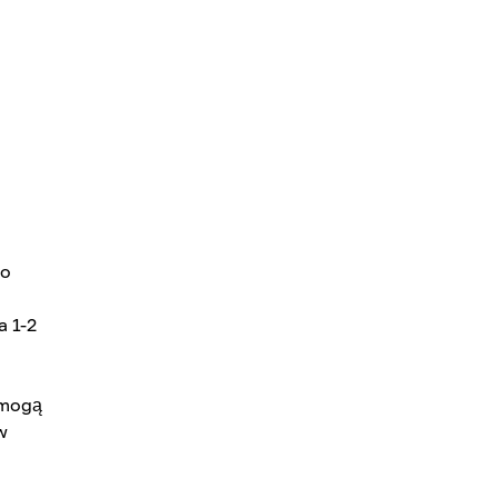
do
a 1-2
 mogą
w