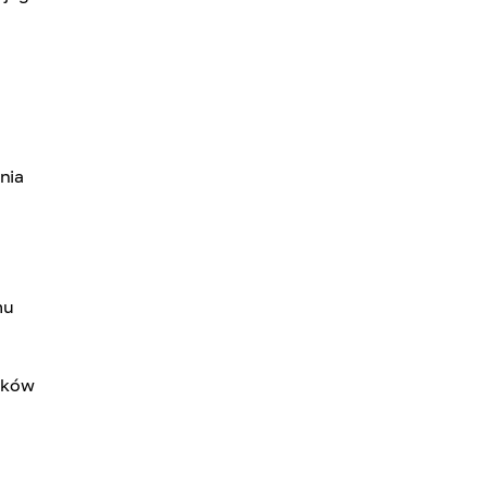
nia
mu
oków