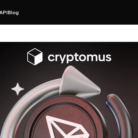
API
Blog