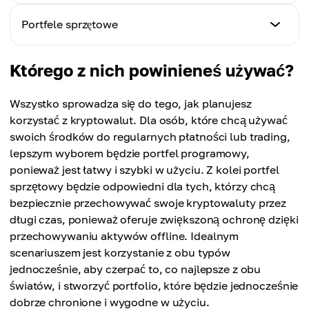
Charakterystyka
Portfele sprzętowe
Metoda przechowywania.
Przechowują dane dostępowe w środowiskach
Charakterystyka
Którego z nich powinieneś używać?
programowych, takich jak aplikacje, rozszerzenia
Metoda przechowywania.
przeglądarki lub platformy internetowe.
Przechowują klucze prywatne na fizycznym
Poziom bezpieczeństwa.
Wszystko sprowadza się do tego, jak planujesz
urządzeniu offline.
Wysoki, ale bardziej narażony na phishing, malware
korzystać z kryptowalut. Dla osób, które chcą używać
Poziom bezpieczeństwa.
i ryzyka związane z urządzeniem.
swoich środków do regularnych płatności lub trading,
Bardzo wysoki, ponieważ klucze prywatne
Wygoda.
lepszym wyborem będzie portfel programowy,
pozostają offline i są mniej narażone na ataki
Bardzo wygodne do codziennego użytku, szybkich
ponieważ jest łatwy i szybki w użyciu. Z kolei portfel
online.
płatności i regularnego zarządzania portfolio.
sprzętowy będzie odpowiedni dla tych, którzy chcą
Wygoda.
Szybkość transakcji.
bezpiecznie przechowywać swoje kryptowaluty przez
Mniej wygodne przy częstych transakcjach,
Szybsze i łatwiejsze w codziennym wysyłaniu,
długi czas, ponieważ oferuje zwiększoną ochronę dzięki
ponieważ wymagają osobnego urządzenia.
odbieraniu i swap.
przechowywaniu aktywów offline. Idealnym
Szybkość transakcji.
Łatwość obsługi.
scenariuszem jest korzystanie z obu typów
Wolniejsze, ponieważ transakcje zwykle wymagają
Zazwyczaj przyjazne dla początkujących, z
jednocześnie, aby czerpać to, co najlepsze z obu
podłączenia urządzenia i potwierdzenia operacji na
prostymi i intuicyjnymi interfejsami.
światów, i stworzyć portfolio, które będzie jednocześnie
nim.
Najlepsze zastosowanie.
dobrze chronione i wygodne w użyciu.
Łatwość obsługi.