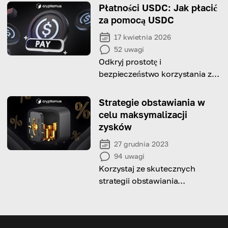
Płatności USDC: Jak płacić
za pomocą USDC
17 kwietnia 2026
52
uwagi
Odkryj prostotę i
bezpieczeństwo korzystania z
USDC do łatwych płatności w
świecie transakcji cyfrowych.
Strategie obstawiania w
celu maksymalizacji
zysków
27 grudnia 2023
94
uwagi
Korzystaj ze skutecznych
strategii obstawiania
kryptowalut, aby
zoptymalizować swoje zarobki