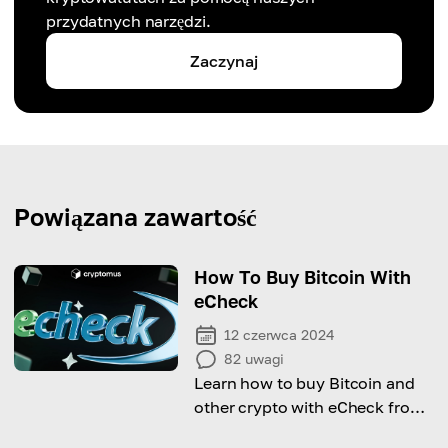
przydatnych narzędzi.
Zaczynaj
Powiązana zawartość
How To Buy Bitcoin With
eCheck
12 czerwca 2024
82
uwagi
Learn how to buy Bitcoin and
other crypto with eCheck from
this comprehensive guide!