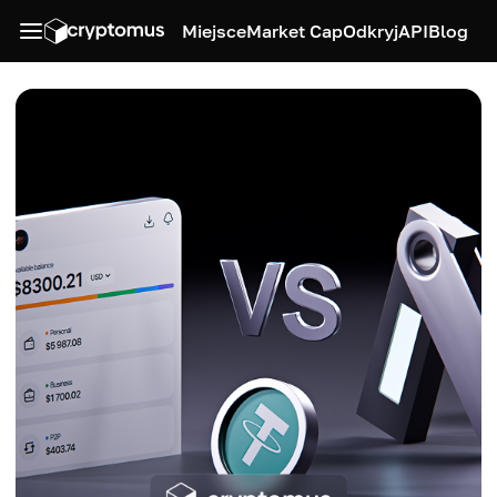
Miejsce
Market Cap
Odkryj
API
Blog