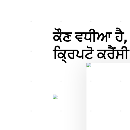
ਕੌਣ ਵਧੀਆ ਹੈ,
ਕ੍ਰਿਪਟੋ ਕਰੈਂਸ