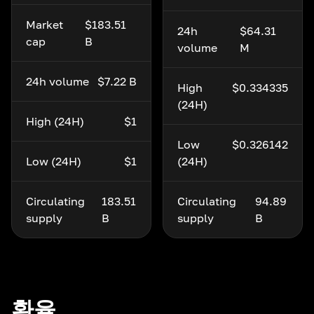
Market
$183.51
24h
$64.31
cap
B
volume
M
24h volume
$7.22 B
High
$0.334335
(24H)
High (24H)
$1
Low
$0.326142
Low (24H)
$1
(24H)
Circulating
183.51
Circulating
94.89
supply
B
supply
B
환율