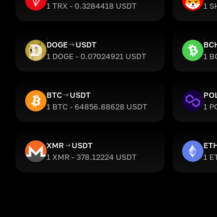
1 TRX - 0.3284418 USDT
1 S
DOGE
USDT
BC
1 DOGE - 0.07024921 USDT
1 B
BTC
USDT
PO
1 BTC - 64856.88628 USDT
1 P
XMR
USDT
ET
1 XMR - 378.12224 USDT
1 E