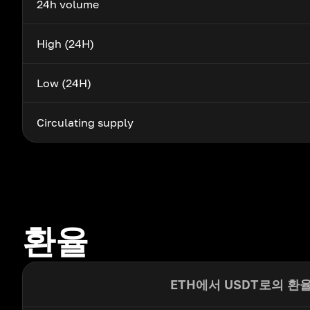
24h volume
High (24H)
Low (24H)
Circulating supply
환율
ETH에서 USDT로의 환