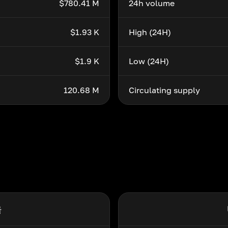
$780.41 M
24h volume
$1.93 K
High (24H)
$1.9 K
Low (24H)
120.68 M
Circulating supply
율