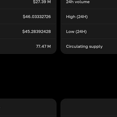
$27.39 M
24h volume
$46.03332726
High (24H)
$45.28392428
Low (24H)
77.47 M
Circulating supply
율