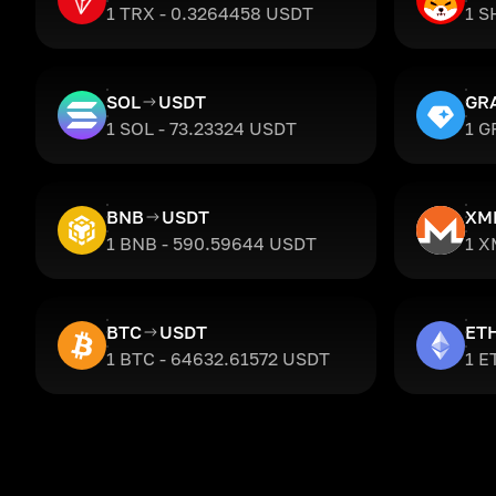
1 TRX - 0.3264458 USDT
1 S
SOL
USDT
GR
1 SOL - 73.23324 USDT
1 G
BNB
USDT
XM
1 BNB - 590.59644 USDT
1 X
BTC
USDT
ET
1 BTC - 64632.61572 USDT
1 E