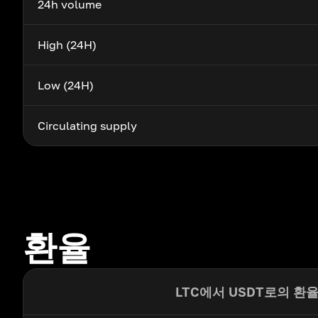
24h volume
High (24H)
Low (24H)
Circulating supply
환율
LTC에서 USDT로의 환