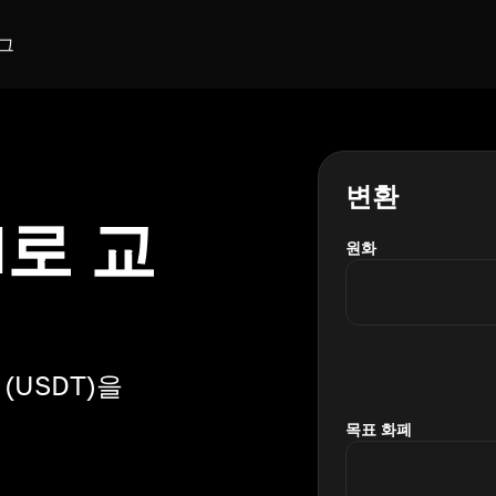
그
변환
M로 교
원화
(USDT)을
목표 화폐