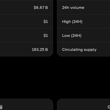
$6.67 B
24h volume
$1
High (24H)
$1
Low (24H)
183.25 B
Circulating supply
율