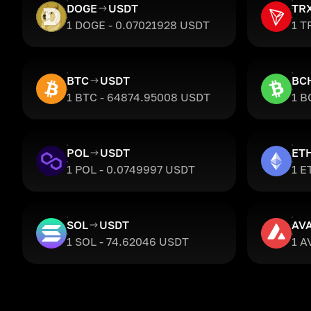
DOGE
USDT
TR
1 DOGE - 0.07021928 USDT
1 T
BTC
USDT
BC
1 BTC - 64874.95008 USDT
1 B
POL
USDT
ET
1 POL - 0.0749997 USDT
1 E
SOL
USDT
AV
1 SOL - 74.62046 USDT
1 A