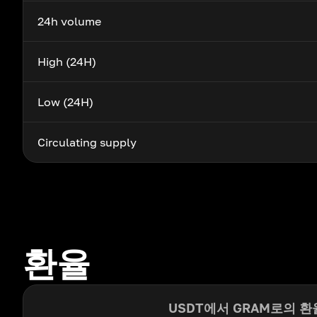
24h volume
High (24H)
Low (24H)
Circulating supply
환율
USDT에서 GRAM로의 환