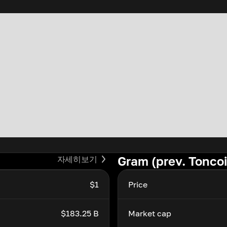
Gram (prev. Tonc
자세히보기
$1
Price
$183.25 B
Market cap