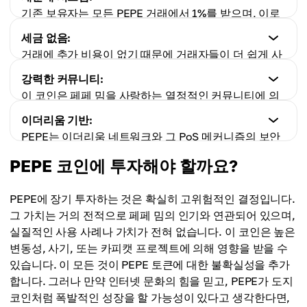
기존 보유자는 모든 PEPE 거래에서 1%를 받으며, 이로
단점
인해 장기 투자가 적합한 토큰입니다.
세금 없음:
실제 유틸리티 없음:
거래에 추가 비용이 없기 때문에 거래자들이 더 쉽게 사
PEPE는 실제 세계에서 사용 사례나 가치를 가지고 있지
단점
고팔 수 있습니다.
않습니다.
강력한 커뮤니티:
높은 변동성:
이 코인은 페페 밈을 사랑하는 열정적인 커뮤니티에 의
meme 코인으로서 PEPE의 가치는 급격하게 변동할 수
단점
해 지원되어, 사용자 수가 증가함에 따라 가격을 끌어올
있어 리스크가 큰 투자입니다.
이더리움 기반:
익명 개발 팀:
립니다.
PEPE는 이더리움 네트워크와 그 PoS 메커니즘의 보안
알려진 창립자는 있지만, 현재 PEPE 코인을 관리하는
성과 탈중앙화를 이용합니다.
팀은 알려지지 않았으며, 이는 투명성과 신뢰성에 대한
PEPE 코인에 투자해야 할까요?
단점
우려를 일으킬 수 있습니다.
불투명한 거래:
단점
대량의 토큰이 사용자의 동의 없이 이동된 사례가 있어
PEPE에 장기 투자하는 것은 확실히 고위험적인 결정입니다.
사기 위험:
커뮤니티가 토큰의 투명성과 신뢰성에 대해 의문을 제
그 가치는 거의 전적으로 페페 밈의 인기와 연관되어 있으며,
같은 이름이나 유사한 티커를 사용하는 카피캣 코인들
기했습니다.
실질적인 사용 사례나 가치가 전혀 없습니다. 이 코인은 높은
이 있어 투자자들을 속이거나 사기를 유발할 수 있습니
변동성, 사기, 또는 카피캣 프로젝트에 의해 영향을 받을 수
다.
있습니다. 이 모든 것이 PEPE 토큰에 대한 불확실성을 추가
합니다. 그러나 만약 인터넷 문화의 힘을 믿고, PEPE가 도지
코인처럼 폭발적인 성장을 할 가능성이 있다고 생각한다면,