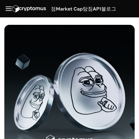
점
Market Cap
탐침
API
블로그