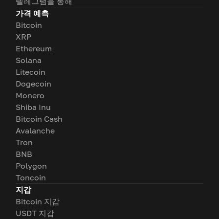
텔레그램을 통해
가격 예측
Bitcoin
XRP
Ethereum
Solana
Litecoin
Dogecoin
Monero
Shiba Inu
Bitcoin Cash
Avalanche
Tron
BNB
Polygon
Toncoin
지갑
Bitcoin 지갑
USDT 지갑