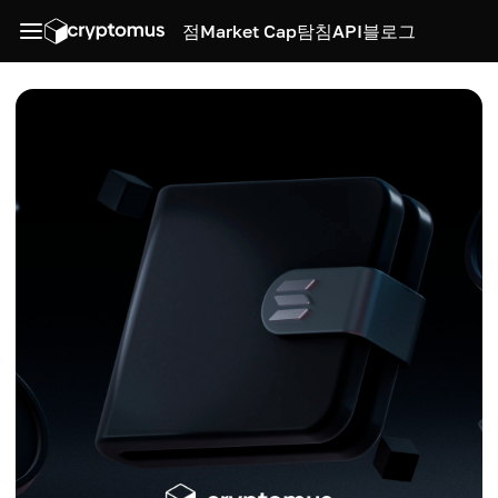
점
Market Cap
탐침
API
블로그