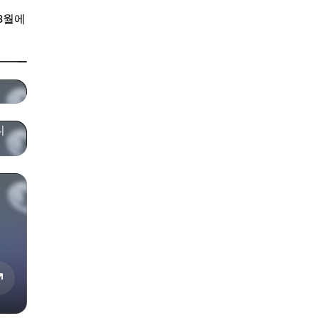
 3월에
니