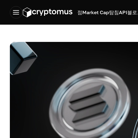
점
Market Cap
탐침
API
블로