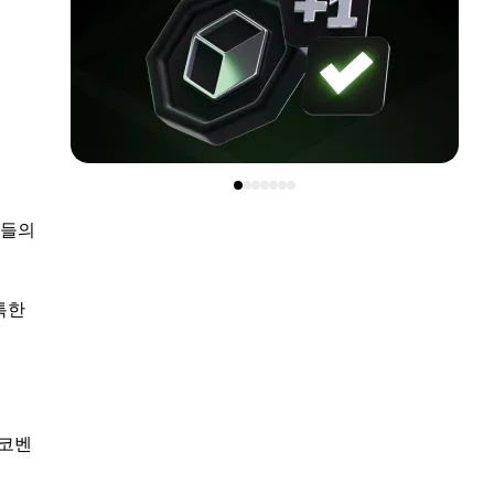
세
자들의
특한
야코벤