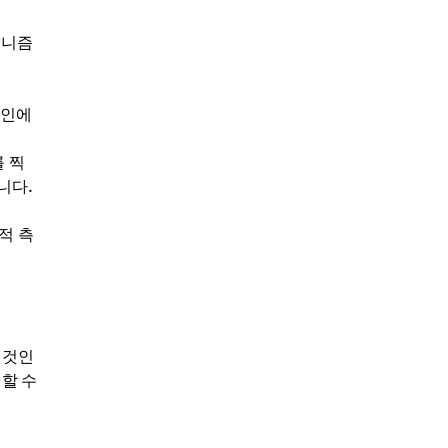
커니즘
체인에
 찍
니다.
적 측
 것인
할 수