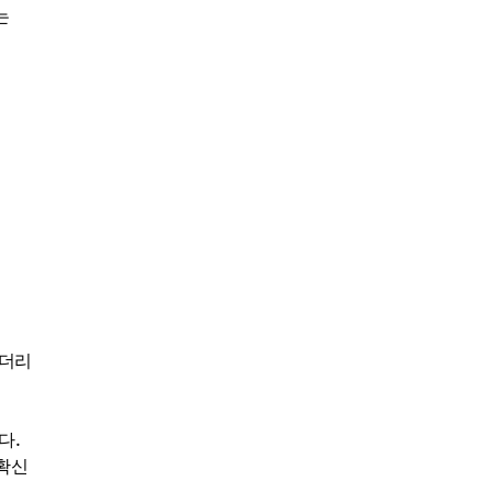
는
이더리
다.
 확신