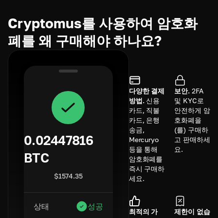
Cryptomus를 사용하여 암호화
폐를 왜 구매해야 하나요?
다양한 결제
보안.
2FA
방법.
신용
및 KYC로
카드, 직불
안전하게 암
카드, 은행
호화폐을
송금,
(를) 구매하
0.02447816
Mercuryo
고 판매하세
등을 통해
요.
BTC
암호화폐를
즉시 구매하
$
1574.35
세요.
상태
성공
최적의 가
제한이 없습