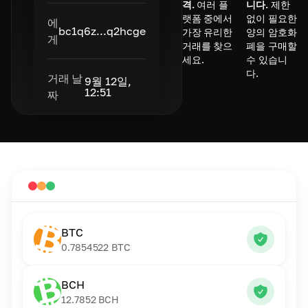
격.
여러 플
니다.
제한
랫폼 중에서
없이 필요한
에
bc1q6z...q2hcge
가장 유리한
양의 암호화
게
거래를 찾으
폐을 구매할
세요.
수 있습니
다.
거래 날
9월 12일,
12:51
짜
BTC
0.7854522
BTC
BCH
12.7852
BCH