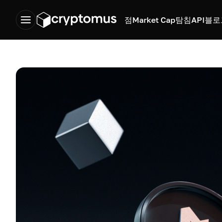
점
Market Cap
탐침
API
블로