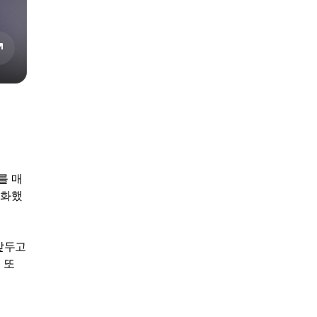
를 매
강화했
앞두고
 또