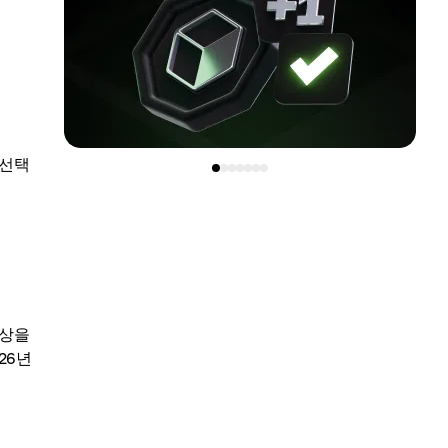
 선택
대상을
26년