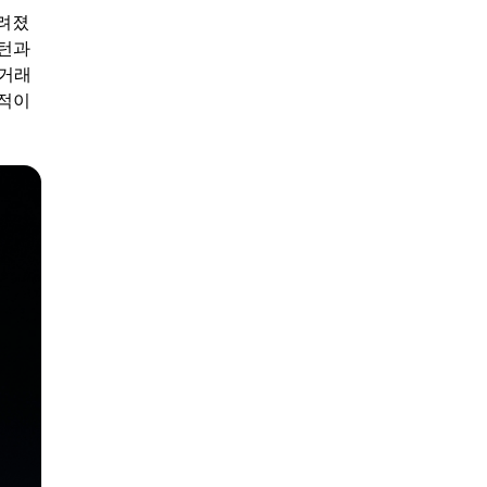
알려졌
플턴과
 거래
정적이