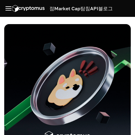
점
Market Cap
탐침
API
블로그