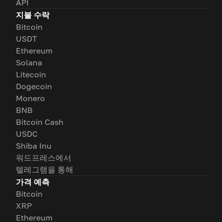
API
지불 수락
Bitcoin
USDT
Ethereum
Solana
Litecoin
Dogecoin
Monero
BNB
Bitcoin Cash
USDC
Shiba Inu
워드프레스에서
텔레그램을 통해
가격 예측
Bitcoin
XRP
Ethereum