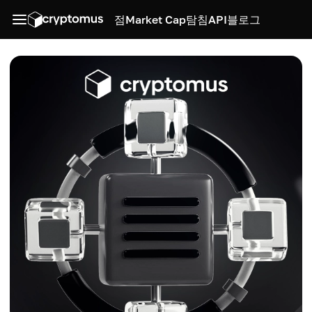
점
Market Cap
탐침
API
블로그