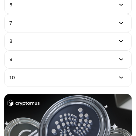
$0.0005
토큰
6
2~5초
티커
비트코인 캐시
거래 수수료
XRP
거래 속도
$0.000633
토큰
7
0.6초
티커
라이트코인
거래 수수료
BCH
거래 속도
$0.0011
토큰
8
10초
티커
대시
거래 수수료
LTC
거래 속도
$0.002
토큰
9
3~5초
티커
도지코인
거래 수수료
DASH
거래 속도
$0.005
토큰
10
2분
티커
트론
거래 수수료
DOGE
거래 속도
$0.005
토큰
2분
티커
도그위프햇
거래 수수료
TRX
거래 속도
$0.01
1~2초
티커
거래 수수료
WIF
거래 속도
$0.01
1분