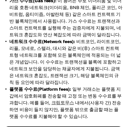
가스 수수료(Gas fees):
이 용어는 주로 이더리움 및 이더
리움 호환 네트워크(이더리움, BNB 체인, 폴리곤 코인, 아
비트럼, 옵티미즘, 아발란체 등) 같은 스마트 컨트랙트 기
반 블록체인에서 사용됩니다. 가스 수수료는 트랜잭션과
스마트 컨트랙트를 실행해 주는 검증자에게 지불되며, 네
트워크 혼잡도와 연산 복잡도에 따라 금액이 달라집니다.
네트워크 수수료(Network fees):
비트코인, 라이트코인,
리플, 모네로, 스텔라, 대시와 같은 비(非) 스마트 컨트랙
트형 네트워크를 포함해 모든 블록체인에 적용되는 더 넓
은 개념입니다. 이 수수료는 트랜잭션을 블록에 포함하고
네트워크 보안을 담당하는 채굴자에게 지불됩니다. 금액
은 네트워크 혼잡도, 트랜잭션 크기, 해당 블록체인의 규
칙 등 요인에 따라 달라집니다.
플랫폼 수수료(Platform fees):
일부 거래소는 플랫폼 지
갑에서 암호화폐를 전송할 때 고정 또는 변동 수수료를 부
과합니다. 예를 들어,
크립토무스
내에서(사용자 간) 전송
하면 비용이 들지 않지만, 플랫폼 밖으로 출금할 때는 플
랫폼 수수료를 지불해야 할 수 있습니다.