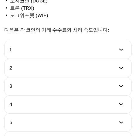
도지코인 (DOGE)
트론 (TRX)
도그위프햇 (WIF)
다음은 각 코인의 거래 수수료와 처리 속도입니다:
1
토큰
2
스텔라
토큰
3
티커
Gram (이전 Toncoin)
XLM
토큰
4
티커
솔라나
거래 수수료
GRAM
$0.000002
토큰
5
티커
리플
거래 수수료
SOL
거래 속도