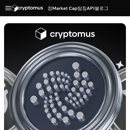
점
Market Cap
탐침
API
블로그