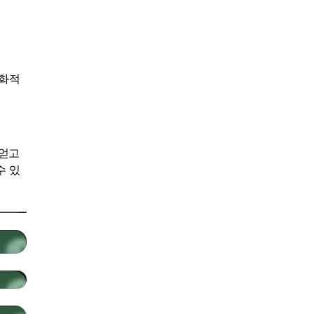
친화적
 얻고
수 있