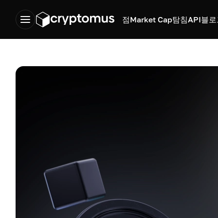
점
Market Cap
탐침
API
블로