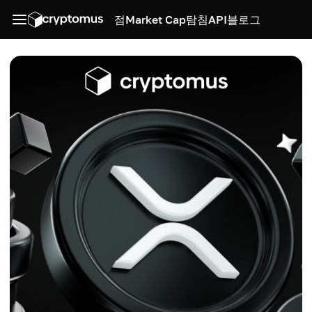
점
Market Cap
탐침
API
블로그