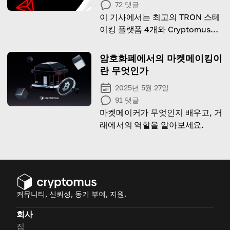
72
댓글
이 기사에서는 최고의 TRON 스테
이킹 플랫폼 4개와 Cryptomus가
프로세스를 더욱 쉽게 만드는 방법
을 살펴보겠습니다.
암호화폐에서의 마켓메이킹이
란 무엇인가
2025년 5월 27일
91
댓글
마켓메이커가 무엇인지 배우고, 거
래에서의 역할을 알아보세요.
커뮤니티, 신뢰성, 동기 부여, 지원.
회사
집