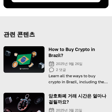
관련 콘텐츠
How to Buy Crypto in
Brazil?
2025년 9월 26일
2
댓글
Learn all the ways to buy
crypto in Brazil, including the
legal side, available options
and step-by-step guide on how
암호화폐 거래 시간은 얼마나
to do it.
걸릴까요?
2025년 3월 21일