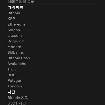
텔레그램을 통해
가격 예측
Bitcoin
XRP
Ethereum
Solana
Litecoin
Dogecoin
Monero
Shiba Inu
Bitcoin Cash
Avalanche
Tron
BNB
Polygon
Toncoin
지갑
Bitcoin 지갑
USDT 지갑