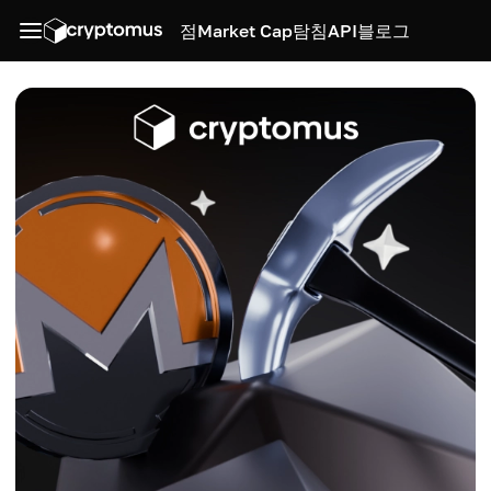
점
Market Cap
탐침
API
블로그