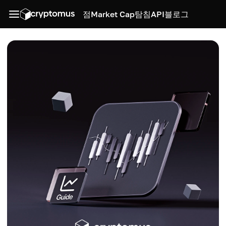
점
Market Cap
탐침
API
블로그