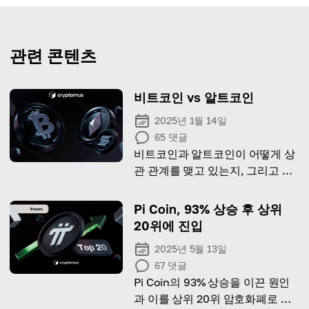
관련 콘텐츠
비트코인 vs 알트코인
2025년 1월 14일
65
댓글
비트코인과 알트코인이 어떻게 상
관 관계를 맺고 있는지, 그리고 어
떤 것이 여러분에게 더 나은 투자
가 될지 알아봅시다!
Pi Coin, 93% 상승 후 상위
20위에 진입
2025년 5월 13일
67
댓글
Pi Coin의 93% 상승을 이끈 원인
과 이를 상위 20위 암호화폐로 끌