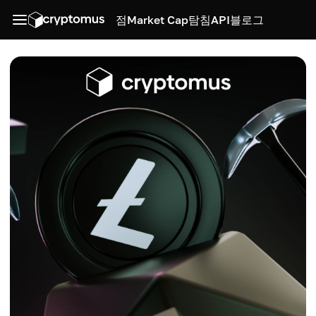
점
Market Cap
탐침
API
블로그