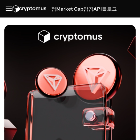
점
Market Cap
탐침
API
블로그