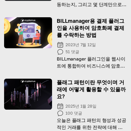
동하는지, 그리고 몇 단계만으로
어떻게 만들 수 있는지 알아보세
요.
BILLmanager용 결제 플러그
인을 사용하여 암호화폐 결제
를 수락하는 방법
2023년 7월 12일
51
댓글
BILLmanager 플러그인을 웹사이
트에 통합하여 비즈니스에 암호화
폐를 허용하세요.
플래그 패턴이란 무엇이며 거
래에 어떻게 활용할 수 있을까
요?
2025년 1월 28일
100
댓글
오늘은 플래그 패턴의 형성과 성공
적인 거래를 위한 전략에 대해 알